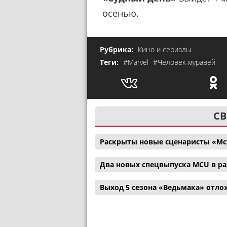
осенью.
Рубрика:
Кино и сериалы
Теги:
#Marvel
#Человек-муравей
СВ
Раскрыты новые сценаристы «Мс
Два новых спецвыпуска MCU в р
Выход 5 сезона «Ведьмака» отл