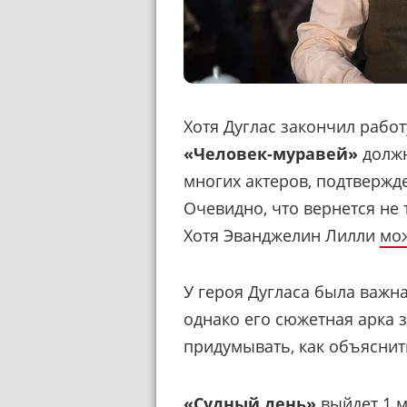
Хотя Дуглас закончил рабо
«Человек-муравей»
должн
многих актеров, подтверж
Очевидно, что вернется не 
Хотя Эванджелин Лилли
мож
У героя Дугласа была важн
однако его сюжетная арка з
придумывать, как объяснит
«Судный день»
выйдет 1 м