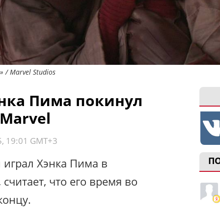
 / Marvel Studios
нка Пима покинул
Marvel
5, 19:01 GMT+3
П
 играл Хэнка Пима в
 считает, что его время во
концу.