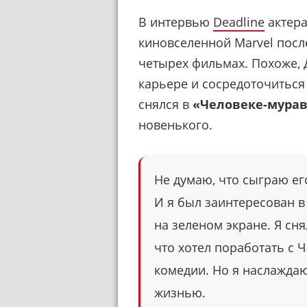
В интервью
Deadline
актера
киновселенной Marvel после
четырех фильмах. Похоже, Д
карьере и сосредоточиться 
снялся в
«Человеке-мура
новенького.
Не думаю, что сыграю ег
И я был заинтересован в
на зеленом экране. Я сн
что хотел поработать с 
комедии. Но я наслаждаю
жизнью.