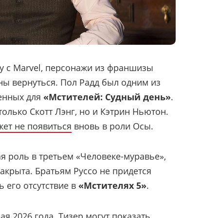
ту с Marvel, персонажи из франшизы
ы вернуться. Пол Радд был одним из
денных для
«Мстителей: Судный день»
.
только Скотт Лэнг, но и Кэтрин Ньютон.
ет не появиться
вновь в роли Осы.
ая роль в третьем «Человеке-муравье»,
акрыта. Братьям Руссо не придется
ь его отсутствие в
«Мстителях 5»
.
ая 2026 года. Тизер
могут показать