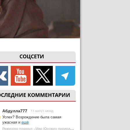
СОЦСЕТИ
ОСЛЕДНИЕ КОММЕНТАРИИ
Абдулла777
11 минут назад
Успех? Возрождение была самая
ужасная и
ещё
Режиссер покинул «Мир Юрского периода 5» | Plugged In Ru