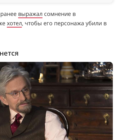
и ранее
выражал
сомнение в
аже
хотел
, чтобы его персонажа убили в
нется