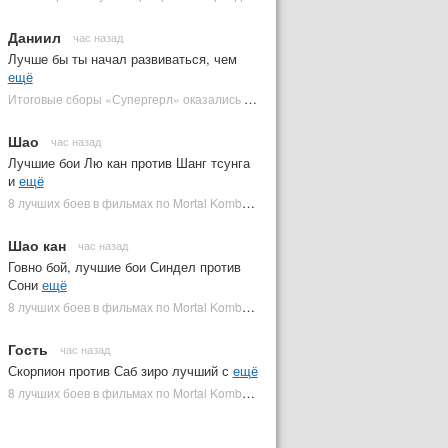
Даниил
час назад
Лучше бы ты начал развиваться, чем
ещё
Итоговые сборы «Супергерл» оказались худшими для DC за два десятилетия | Plugged In Ru
Шао
час назад
Лучшие бои Лю кан против Шанг тсунга
и
ещё
8 лучших боев в фильмах по Mortal Kombat: от «Смертельной битвы» до «Мортал Комбат 2» | Plugged In Ru
Шао кан
час назад
Говно бой, лучшие бои Синдел против
Сони
ещё
8 лучших боев в фильмах по Mortal Kombat: от «Смертельной битвы» до «Мортал Комбат 2» | Plugged In Ru
Гость
час назад
Скорпион против Саб зиро лучший с
ещё
8 лучших боев в фильмах по Mortal Kombat: от «Смертельной битвы» до «Мортал Комбат 2» | Plugged In Ru