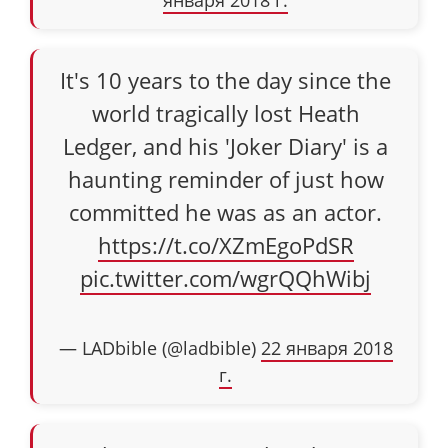
января 2018 г.
It's 10 years to the day since the
world tragically lost Heath
Ledger, and his 'Joker Diary' is a
haunting reminder of just how
committed he was as an actor.
https://t.co/XZmEgoPdSR
pic.twitter.com/wgrQQhWibj
— LADbible (@ladbible)
22 января 2018
г.