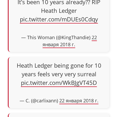
It’s been 10 years already?? RIP
Heath Ledger
pic.twitter.com/mDUEs0Cdqy
— This Woman (@KingThandie)
22
января 2018 г.
Heath Ledger being gone for 10
years feels very very surreal
pic.twitter.com/WkBJgVT45D
— C. (@carlixann)
22 января 2018 г.