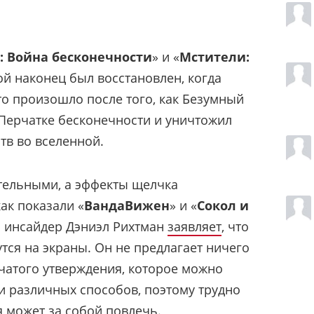
: Война бесконечности
» и «
Мстители:
ой наконец был восстановлен, когда
то произошло после того, как Безумный
Перчатке бесконечности и уничтожил
тв во вселенной.
тельными, а эффекты щелчка
ак показали «
ВандаВижен
» и «
Сокол и
ь инсайдер Дэниэл Рихтман
заявляет
, что
тся на экраны. Он не предлагает ничего
чатого утверждения, которое можно
 различных способов, поэтому трудно
я может за собой повлечь.