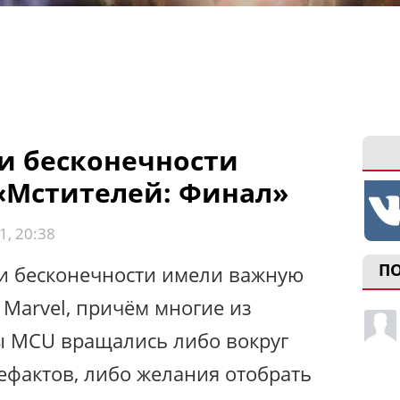
и бесконечности
 «Мстителей: Финал»
1, 20:38
П
ни бесконечности имели важную
 Marvel, причём многие из
ы MCU вращались либо вокруг
ефактов, либо желания отобрать