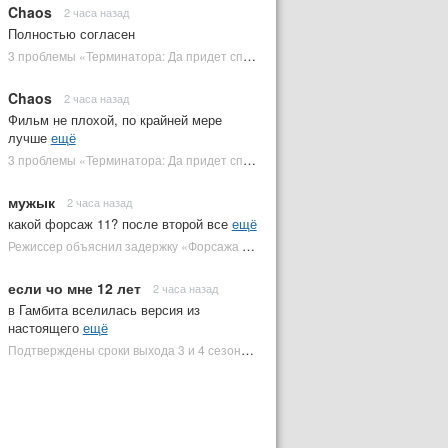
Chaos
2 часа назад
Полностью согласен
3 проблемы «Терминатора: Да придет спаситель», которые испортили фильм | Plugged In Ru
Chaos
2 часа назад
Фильм не плохой, по крайней мере
лучше
ещё
3 проблемы «Терминатора: Да придет спаситель», которые испортили фильм | Plugged In Ru
мужык
2 часа назад
какой форсаж 11? после второй все
ещё
Режиссер объяснил задержку «Форсажа 11» | Plugged In Ru
если чо мне 12 лет
2 часа назад
в Гамбита вселилась версия из
настоящего
ещё
Подтверждены сроки выхода 3 и 4 сезонов «Людей Икс '97» | Plugged In Ru