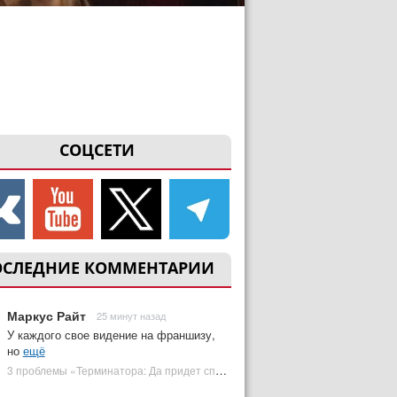
СОЦСЕТИ
ОСЛЕДНИЕ КОММЕНТАРИИ
Маркус Райт
25 минут назад
У каждого свое видение на франшизу,
но
ещё
3 проблемы «Терминатора: Да придет спаситель», которые испортили фильм | Plugged In Ru