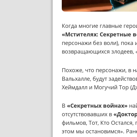
Когда многие главные гер
«Мстителях: Секретные 
персонажи без воли), пока 
возвращающихся злодеев, 
Похоже, что персонажи, в 
Вальхалле, будут задейство
Хеймдалл и Могучий Тор (Д
В
«Секретных войнах»
най
отсутствовавших в
«Докто
фильмов, Тот, Кто Остался,
этом мы остановимся». Ран