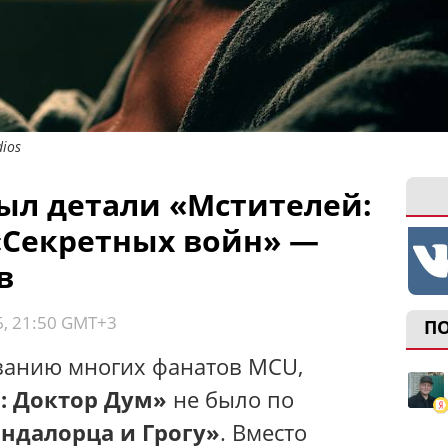
ios
ыл детали «Мстителей:
«Секретных войн» —
в
6, 21:50 GMT+3
П
ванию многих фанатов MCU,
: Доктор Дум»
не было по
ндалорца и Грогу»
. Вместо