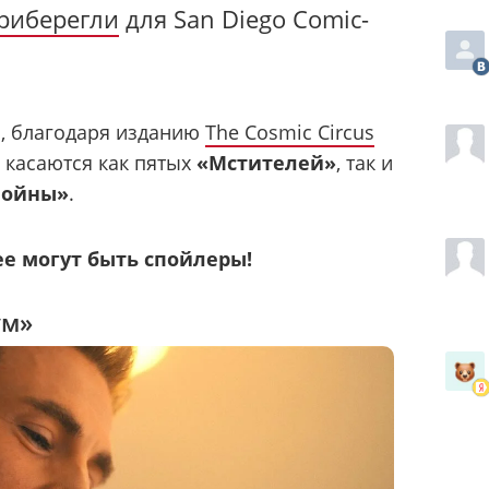
риберегли
для San Diego Comic-
, благодаря изданию
The Cosmic Circus
 касаются как пятых
«Мстителей»
, так и
войны»
.
е могут быть спойлеры!
ум»