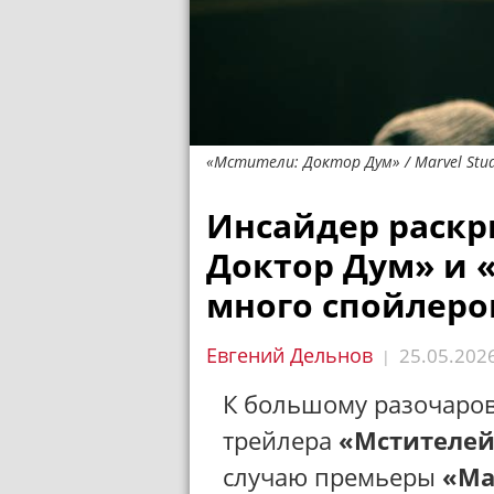
«Мстители: Доктор Дум» / Marvel Stud
Инсайдер раскр
Доктор Дум» и 
много спойлеро
Евгений Дельнов
25.05.202
|
К большому разочаро
трейлера
«Мстителей
случаю премьеры
«Ма