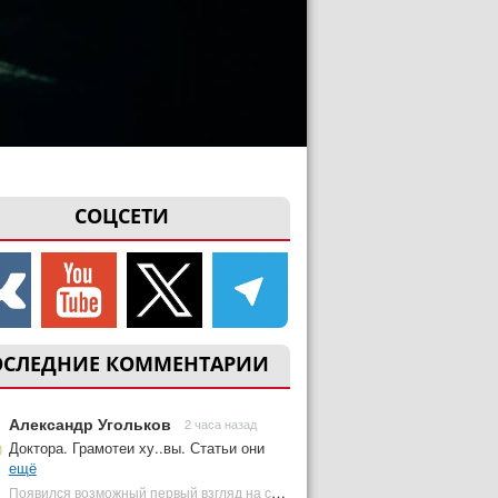
СОЦСЕТИ
ОСЛЕДНИЕ КОММЕНТАРИИ
Александр Угольков
2 часа назад
Доктора. Грамотеи ху..вы. Статьи они
ещё
Появился возможный первый взгляд на союзника Доктор Дума из «Мстителей 5» | Plugged In Ru