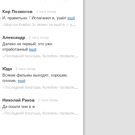
Кир Позмогов
2 часа назад
И, правильно. ! Испаганил и, ушёл
ещё
«Мортал Комбат 3» может не выйти — режиссер переходит на другой проект | Plugged In Ru
Александр
2 часа назад
Далеко не первый, это уже
отработанный
ещё
«Последний богатырь: Колобок» провалился в прокате — сборы за первые выходные | Plugged In Ru
Юди
2 часа назад
Всякие фильмы выходят, хорошие,
плохие,
ещё
«Последний богатырь: Колобок» провалился в прокате — сборы за первые выходные | Plugged In Ru
Николай Раков
2 часа назад
Да пошли они в ж
«Последний богатырь: Колобок» провалился в прокате — сборы за первые выходные | Plugged In Ru