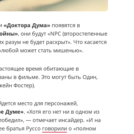
ои
«Доктора Дума»
появятся в
войны»
, они будут «NPC (второстепенные
их разум не будет раскрыт». Что касается
«любой может стать мишенью».
настоящее время обитающие в
ваны в фильме. Это могут быть Один,
жейн Фостер).
дется место для персонажей,
ре Думе»
. «Хотя его нет ни в одном из
 победил», — отмечает инсайдер. «И на
ее братья Руссо
говорили
о «полном