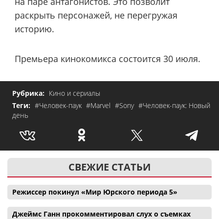
на паре антагонистов. Это позволит
раскрыть персонажей, не перегружая
историю.
Премьера кинокомикса состоится 30 июля.
Рубрика:
Кино и сериалы
Теги:
#Человек-паук
#Marvel
#Sony
#Человек-паук: Новый
день
СВЕЖИЕ СТАТЬИ
Режиссер покинул «Мир Юрского периода 5»
Джеймс Ганн прокомментировал слух о съемках