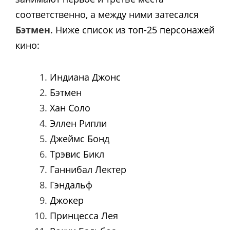
соответственно, а между ними затесался
Бэтмен
. Ниже список из топ-25 персонажей
кино:
Индиана Джонс
Бэтмен
Хан Соло
Эллен Рипли
Джеймс Бонд
Трэвис Бикл
Ганнибал Лектер
Гэндальф
Джокер
Принцесса Лея