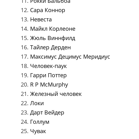
Рокки Бальбоа
Сара Коннор
Невеста
Майкл Корлеоне
Жюль Виннфилд
Тайлер Дерден
Максимус Децимус Меридиус
Человек-паук
Гарри Поттер
R P McMurphy
Железный человек
Локи
Дарт Вейдер
Голлум
Чувак