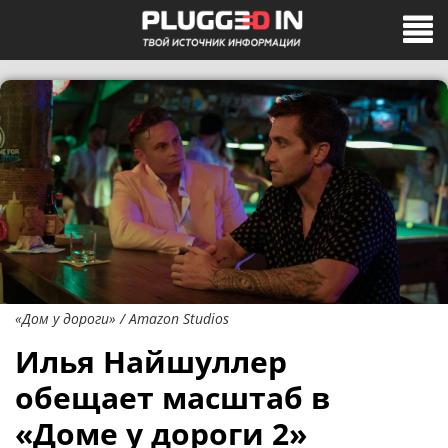
«Дом у дороги» / Amazon Studios
Илья Найшуллер
обещает масштаб в
«Доме у дороги 2»