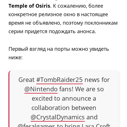
Temple of Osiris
. К сожалению, более
конкретное релизное окно в настоящее
время не объявлено, поэтому поклонникам
серии придется подождать анонса.
Первый взгляд на порты можно увидеть
ниже:
Great
#TombRaider25
news for
@Nintendo
fans! We are so
excited to announce a
collaboration between
@CrystalDynamics
and
@feralgames
to bring Lara Croft