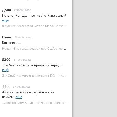
Даня
2 часа назад
По мне, Кун Дал против Лю Кана самый
ещё
8 лучших боев в фильмах по Mortal Kombat: от «Смертельной битвы» до «Мортал Комбат 2» | Plugged In Ru
Нана
3 часа назад
Как жаль....
Новая «Игра в кальмара» про США отменена | Plugged In Ru
$300
3 часа назад
Это байт как в свое время провернул
ещё
Зак Снайдер может вернуться к DC — режиссер общался с Warner Bros. (фото) | Plugged In Ru
11 й
3 часа назад
Ашур в первой же серии показан
психом,
ещё
«Спартак: Дом Ашура» отменили после первого сезона | Plugged In Ru