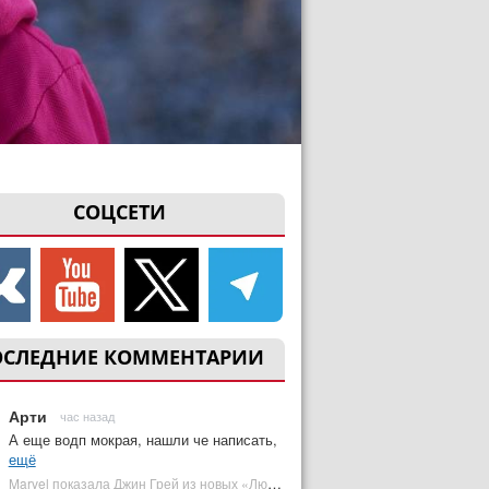
СОЦСЕТИ
ОСЛЕДНИЕ КОММЕНТАРИИ
Арти
час назад
А еще водп мокрая, нашли че написать,
ещё
Marvel показала Джин Грей из новых «Людей Икс» | Plugged In Ru