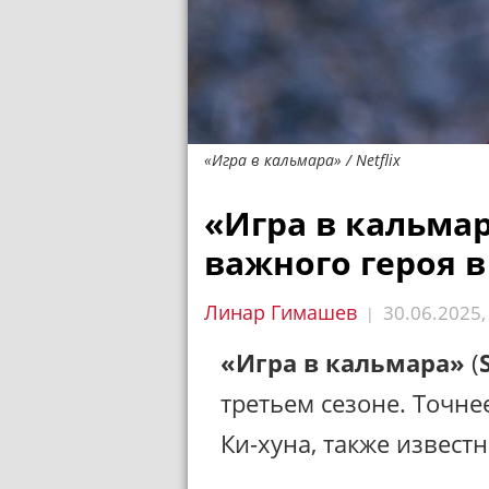
«Игра в кальмара» / Netflix
«Игра в кальма
важного героя в
Линар Гимашев
30.06.2025
|
«Игра в кальмара»
(
третьем сезоне. Точне
Ки-хуна, также известн