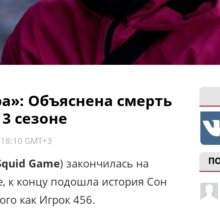
ра»: Объяснена смерть
 3 сезоне
, 18:10 GMT+3
П
Squid Game
) закончилась на
е, к концу подошла история Сон
ого как Игрок 456.