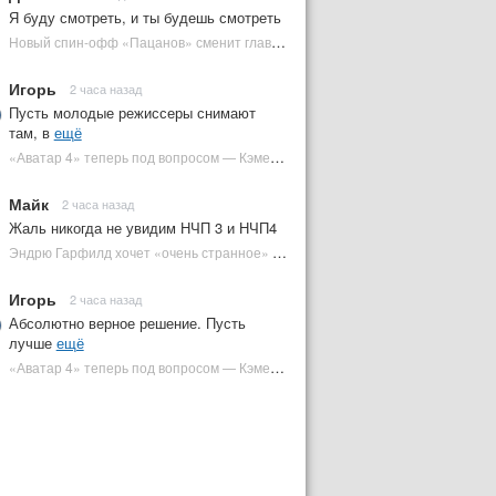
Я буду смотреть, и ты будешь смотреть
Новый спин-офф «Пацанов» сменит главного героя | Plugged In Ru
Игорь
2 часа назад
Пусть молодые режиссеры снимают
там, в
ещё
«Аватар 4» теперь под вопросом — Кэмерон решил отойти от продолжения | Plugged In Ru
Майк
2 часа назад
Жаль никогда не увидим НЧП 3 и НЧП4
Эндрю Гарфилд хочет «очень странное» возвращение Человека-паука в MCU | Plugged In Ru
Игорь
2 часа назад
Абсолютно верное решение. Пусть
лучше
ещё
«Аватар 4» теперь под вопросом — Кэмерон решил отойти от продолжения | Plugged In Ru