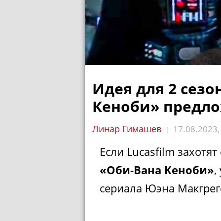
Идея для 2 сезо
Кеноби» предло
Линар Гимашев
17.08.2023
|
Если Lucasfilm захотя
«Оби-Вана Кеноби»
,
сериала Юэна Макгрего