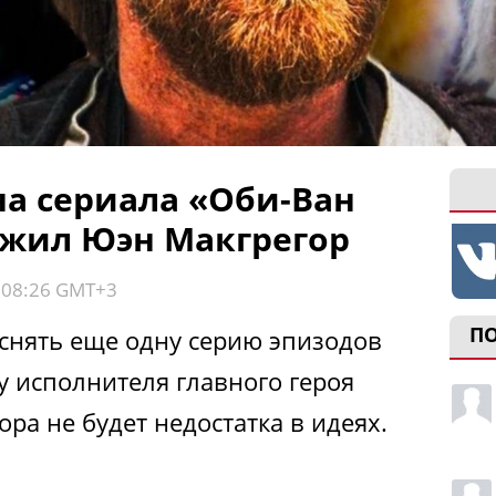
на сериала «Оби-Ван
жил Юэн Макгрегор
, 08:26 GMT+3
П
т снять еще одну серию эпизодов
 у исполнителя главного героя
ра не будет недостатка в идеях.