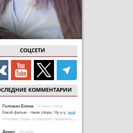
СОЦСЕТИ
ОСЛЕДНИЕ КОММЕНТАРИИ
Головач Елена
24 минуты назад
Какой фильм - такие сборы. Ну-у-у,
ещё
Итоговые сборы «Супергерл» оказались худшими для DC за два десятилетия | Plugged In Ru
Денис
час назад