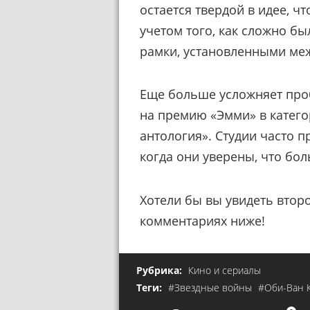
остается твердой в идее, ч
учетом того, как сложно б
рамки, установленными ме
Еще больше усложняет проб
на премию «Эмми» в катег
антология». Студии часто п
когда они уверены, что бол
Хотели бы вы увидеть втор
комментариях ниже!
Рубрика:
Кино и сериалы
Теги:
#Звездные войны
#Оби-Ван 