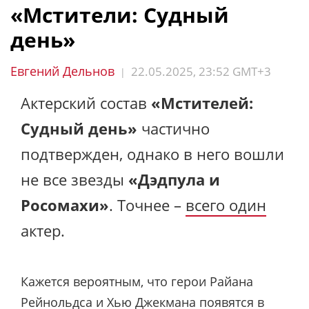
«Мстители: Судный
день»
Евгений Дельнов
22.05.2025, 23:52 GMT+3
|
Актерский состав
«Мстителей:
Судный день»
частично
подтвержден, однако в него вошли
не все звезды
«Дэдпула и
Росомахи»
. Точнее –
всего один
актер.
Кажется вероятным, что герои Райана
Рейнольдса и Хью Джекмана появятся в