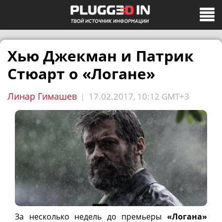
Хью Джекман и Патрик
Стюарт о «Логане»
Линар Гимашев
17.02.2017, 10:12 GMT+3
|
За несколько недель до премьеры
«Логана»