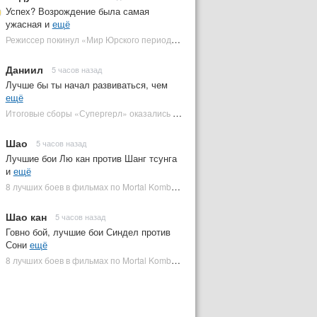
Успех? Возрождение была самая
ужасная и
ещё
Режиссер покинул «Мир Юрского периода 5» | Plugged In Ru
Даниил
5 часов назад
Лучше бы ты начал развиваться, чем
ещё
Итоговые сборы «Супергерл» оказались худшими для DC за два десятилетия | Plugged In Ru
Шао
5 часов назад
Лучшие бои Лю кан против Шанг тсунга
и
ещё
8 лучших боев в фильмах по Mortal Kombat: от «Смертельной битвы» до «Мортал Комбат 2» | Plugged In Ru
Шао кан
5 часов назад
Говно бой, лучшие бои Синдел против
Сони
ещё
8 лучших боев в фильмах по Mortal Kombat: от «Смертельной битвы» до «Мортал Комбат 2» | Plugged In Ru