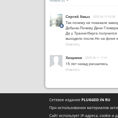
Новые
(2)
Сергей Хмыз
2025.06.12 05:08
Так почему не показали замор
Добычи.Почему Дени Гловера(з
Да у Трахнетберга получился 
выходило после.Но на фоне к
Ответить
Хищники
2025.06.11 17:01
15 лет назад расшились
Ответить
Сетевое издание
PLUGGED IN RU
При использовании материалов акти
Сайт использует IP-адреса, cookie и