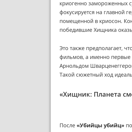
криогенно замороженных су
фокусируется на главной г
помещенной в криосон. Кон
победившие Хищника оказ
Это также предполагает, ч
фильмов, а именно первые 
Арнольдом Шварценеггером
Такой сюжетный ход идеаль
«Хищник: Планета см
После
«Убийцы убийц»
по