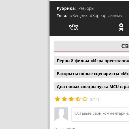
Рубрика:
Разборы
Теги:
#Хищник
#Хоррор-фильмы
СВ
Первый фильм «Игра престолов»
Раскрыты новые сценаристы «Мс
Два новых спецвыпуска MCU в р
/
3.7
3