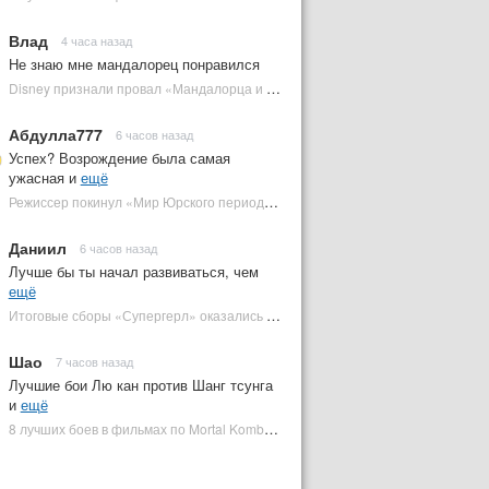
Влад
4 часа назад
Не знаю мне мандалорец понравился
Disney признали провал «Мандалорца и Грогу» и еще одной новинки | Plugged In Ru
Абдулла777
6 часов назад
Успех? Возрождение была самая
ужасная и
ещё
Режиссер покинул «Мир Юрского периода 5» | Plugged In Ru
Даниил
6 часов назад
Лучше бы ты начал развиваться, чем
ещё
Итоговые сборы «Супергерл» оказались худшими для DC за два десятилетия | Plugged In Ru
Шао
7 часов назад
Лучшие бои Лю кан против Шанг тсунга
и
ещё
8 лучших боев в фильмах по Mortal Kombat: от «Смертельной битвы» до «Мортал Комбат 2» | Plugged In Ru