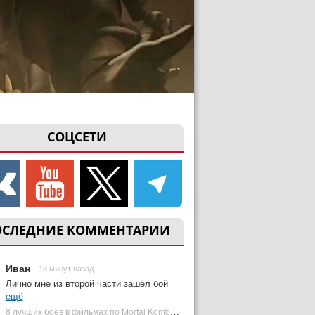
СОЦСЕТИ
ОСЛЕДНИЕ КОММЕНТАРИИ
Иван
13 минут назад
Лично мне из второй части зашёл бой
ещё
8 лучших боев в фильмах по Mortal Kombat: от «Смертельной битвы» до «Мортал Комбат 2» | Plugged In Ru