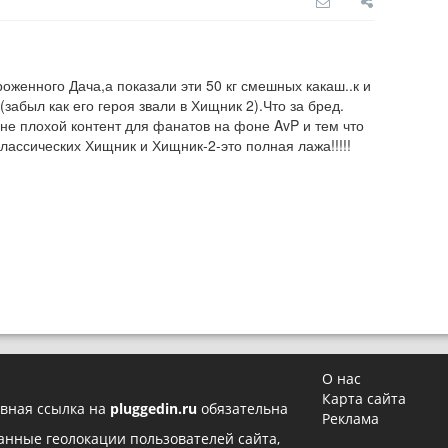
оженного Дача,а показали эти 50 кг смешных какаш..к и 
абыл как его героя звали в Хищник 2).Что за бред.

не плохой контент для фанатов на фоне AvP и тем что 
лассических Хищник и Хищник-2-это полная лажа!!!!!
О нас
Карта сайта
вная ссылка на
pluggedin.ru
обязательна
Реклама
 данные геолокации пользователей сайта,