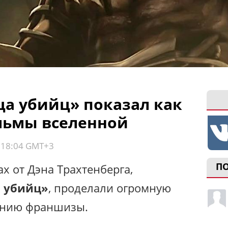
а убийц» показал как
льмы вселенной
, 18:04 GMT+3
П
х от Дэна Трахтенберга,
 убийц»
, проделали огромную
лению франшизы.