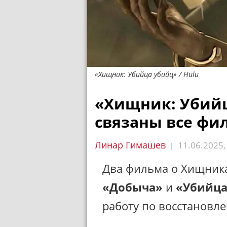
«Хищник: Убийца убийц» / Hulu
«Хищник: Убийц
связаны все фи
Линар Гимашев
11.06.2025
|
Два фильма о Хищника
«Добыча»
и
«Убийца
работу по восстанов