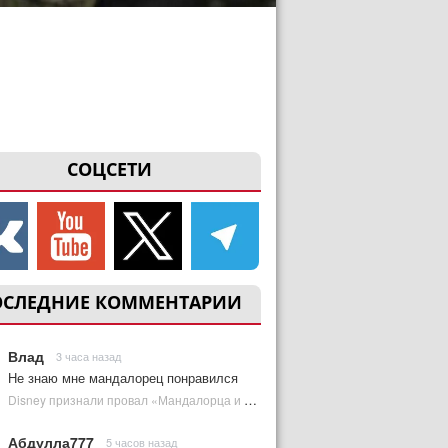
СОЦСЕТИ
ОСЛЕДНИЕ КОММЕНТАРИИ
Влад
3 часа назад
Не знаю мне мандалорец понравился
Disney признали провал «Мандалорца и Грогу» и еще одной новинки | Plugged In Ru
Абдулла777
5 часов назад