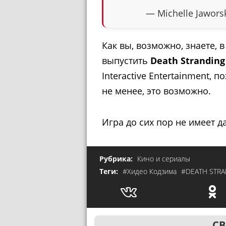
— Michelle Jawors
Как вы, возможно, знаете, 
выпустить
Death Stranding
Interactive Entertainment, 
не менее, это возможно.
Игра до сих пор не имеет д
Рубрика:
Кино и сериалы
Теги:
#Хидео Кодзима
#DEATH STR
СВ