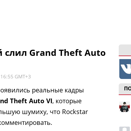
 слил Grand Theft Auto
, 16:55 GMT+3
П
 появились реальные кадры
nd Theft Auto VI
, которые
льшую шумиху, что Rockstar
комментировать.