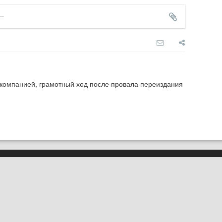
компанией, грамотный ход после провала переиздания 
О нас
Карта сайта
вная ссылка на
pluggedin.ru
обязательна
Реклама
 данные геолокации пользователей сайта,
в
Политике конфиденциальности
и