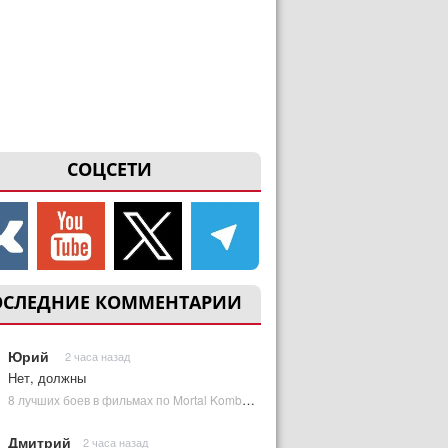
СОЦСЕТИ
ОСЛЕДНИЕ КОММЕНТАРИИ
Юрий
2 часа назад
Нет, должны
8 лучших боев в фильмах по Mortal Kombat: от «Смертельной битвы» до «Мортал Комбат 2» | Plugged In Ru
Дмитрий
2 часа назад