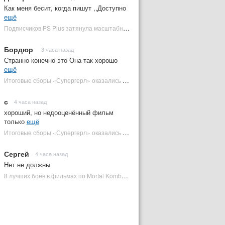
Как меня бесит, когда пишут ,,Доступно
ещё
Подписчиков PS Plus затянула масштабная RPG в духе Skyrim, которая доступна бесплатно | Plugged In Ru
Бордюр
3 часа назад
Странно конечно это Она так хорошо
ещё
Итоговые сборы «Супергерл» оказались худшими для DC за два десятилетия | Plugged In Ru
с
4 часа назад
хороший, но недооценённый фильм
только
ещё
Итоговые сборы «Супергерл» оказались худшими для DC за два десятилетия | Plugged In Ru
Сергей
4 часа назад
Нет не должны
8 лучших боев в фильмах по Mortal Kombat: от «Смертельной битвы» до «Мортал Комбат 2» | Plugged In Ru