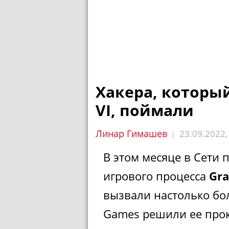
Хакера, который
VI, поймали
Линар Гимашев
23.09.2022
|
В этом месяце в Сети
игрового процесса
Gra
вызвали настолько бо
Games решили ее про