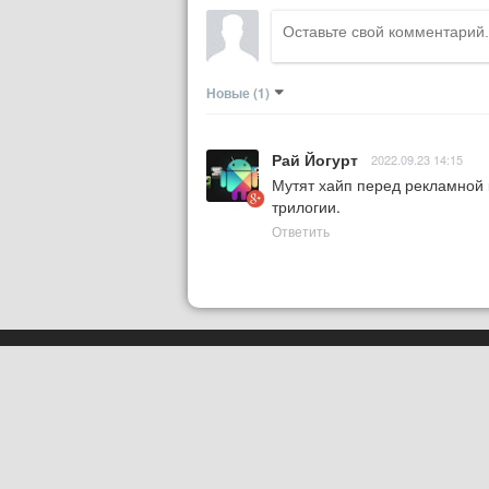
Новые
(1)
Рай Йогурт
2022.09.23 14:15
Мутят хайп перед рекламной 
трилогии.
Ответить
Сетевое издание
PLUGGED IN RU
При использовании материалов акти
Сайт использует IP-адреса, cookie и
условия использования содержатся 
Пользовательском соглашении