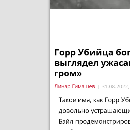
Горр Убийца бо
выглядел ужаса
гром»
Линар Гимашев
31.08.2022
|
Такое имя, как Горр У
довольно устрашающий
Бэйл продемонстриров