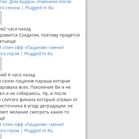
так: Дом Ашура» отменили после
го сезона | Plugged In Ru
им
2 часа назад
равится Солдатик, поэтому придётся
еть
ещё
 спин-офф «Пацанов» сменит
ого героя | Plugged In Ru
рий
4 часа назад
 сезон пацанов параша которая
аровала всех. Поколение Ви я не
ел и не собираюсь. Ну, и после
о слитого финала который отрван от
источника в угоду деградации, не
ляет желание смотреть какие-то
щё
 спин-офф «Пацанов» сменит
ого героя | Plugged In Ru