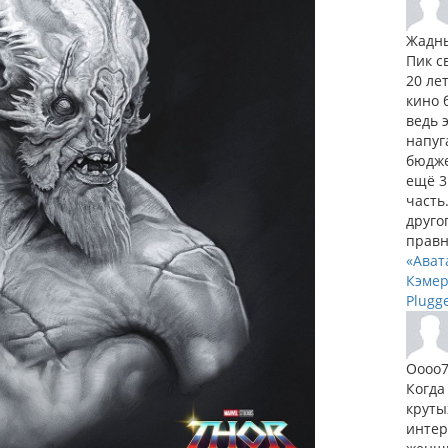
Жадн
Пик с
20 ле
кино 
ведь 
напуг
бюдже
ещё 3
часть
друго
правн
«Ават
Кэмер
Plugg
Оооо
Когда
круты
интер