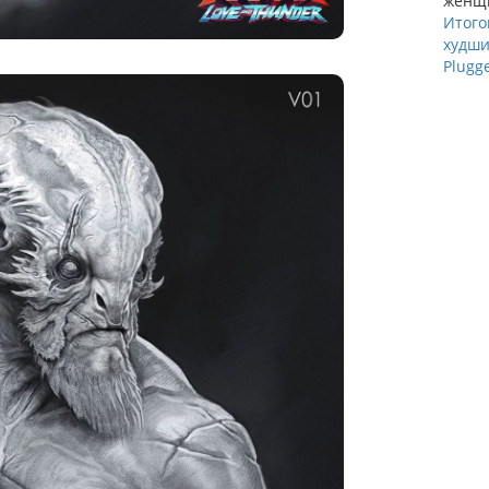
женщ
Итого
худши
Plugg