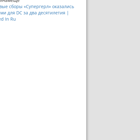
инам
ещё
вые сборы «Супергерл» оказались
ми для DC за два десятилетия |
ed In Ru