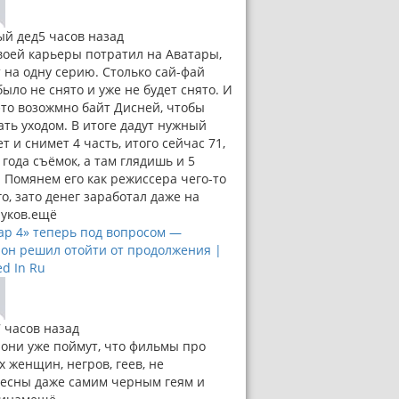
ый дед
5 часов назад
воей карьеры потратил на Аватары,
т на одну серию. Столько сай-фай
было не снято и уже не будет снято. И
это возожмно байт Дисней, чтобы
ать уходом. В итоге дадут нужный
т и снимет 4 часть, итого сейчас 71,
 года съёмок, а там глядишь и 5
. Помянем его как режиссера чего-то
го, зато денег заработал даже на
уков.
ещё
ар 4» теперь под вопросом —
он решил отойти от продолжения |
ed In Ru
7 часов назад
 они уже поймут, что фильмы про
х женщин, негров, геев, не
есны даже самим черным геям и