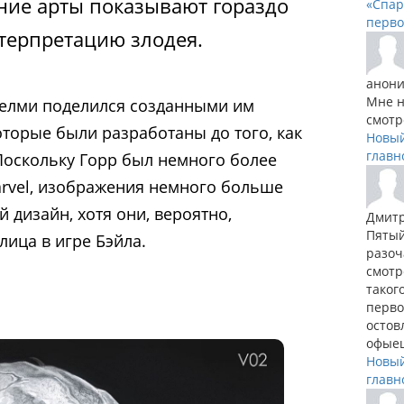
нние арты показывают гораздо
«Спар
перво
терпретацию злодея.
анон
Мне н
телми поделился созданными им
смотр
торые были разработаны до того, как
Новый
главн
Поскольку Горр был немного более
rvel, изображения немного больше
 дизайн, хотя они, вероятно,
Дмит
Пятый
ица в игре Бэйла.
разоч
смотр
таког
перво
остов
офы
е
Новый
главн