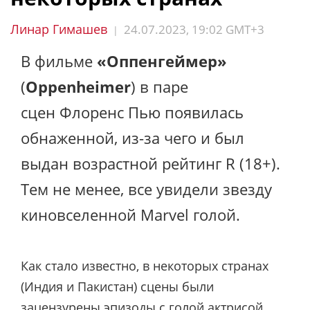
Линар Гимашев
24.07.2023, 19:02 GMT+3
|
В фильме
«Оппенгеймер»
(
Oppenheimer
) в паре
сцен Флоренс Пью появилась
обнаженной, из-за чего и был
выдан возрастной рейтинг R (18+).
Тем не менее, все увидели звезду
киновселенной Marvel голой.
Как стало известно, в некоторых странах
(Индия и Пакистан) сцены были
зацензурены
эпизоды с голой актрисой
.