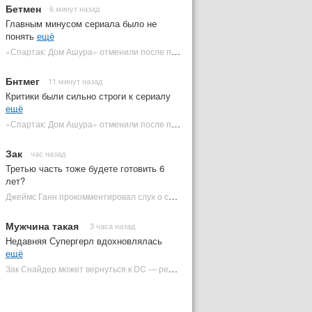
Бетмен
6 минут назад
Главным минусом сериала было не
понять
ещё
«Спартак: Дом Ашура» отменили после первого сезона | Plugged In Ru
Бнтмег
11 минут назад
Критики были сильно строги к сериалу
ещё
«Спартак: Дом Ашура» отменили после первого сезона | Plugged In Ru
Зак
час назад
Третью часть тоже будете готовить 6
лет?
Джеймс Ганн прокомментировал слух о съемках «Бэтмена 3» | Plugged In Ru
Мужчина такая
3 часа назад
Недавняя Супергерл вдохновлялась
ещё
Зак Снайдер может вернуться к DC — режиссер общался с Warner Bros. (фото) | Plugged In Ru