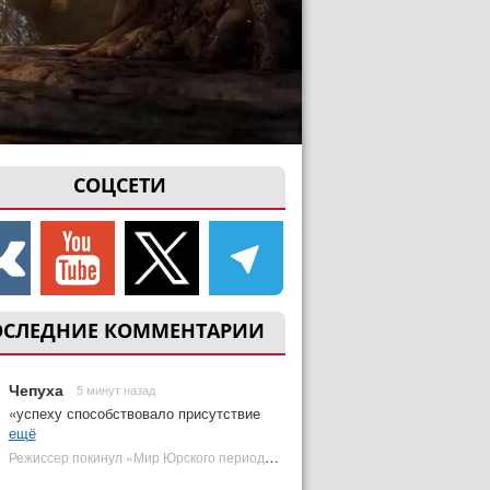
СОЦСЕТИ
ОСЛЕДНИЕ КОММЕНТАРИИ
Чепуха
5 минут назад
«успеху способствовало присутствие
ещё
Режиссер покинул «Мир Юрского периода 5» | Plugged In Ru