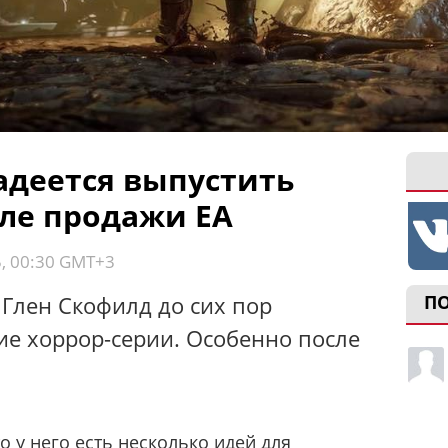
адеется выпустить
сле продажи EA
5, 00:30 GMT+3
Глен Скофилд до сих пор
П
ие хоррор-серии. Особенно после
то у него есть несколько идей для