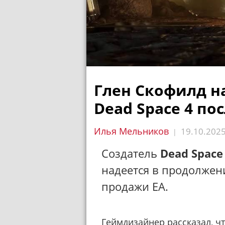
Глен Скофилд н
Dead Space 4 по
Илья Мельников
19.10.202
|
Создатель
Dead Space
надеется в продолжен
продажи EA.
Геймдизайнер
рассказал
, ч