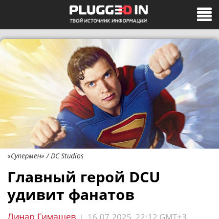
«Супермен» / DC Studios
Главный герой DCU
удивит фанатов
Линар Гимашев
16.07.2025, 22:12 GMT+3
|