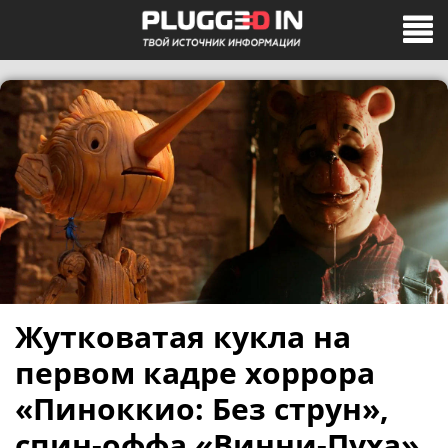
Жутковатая кукла на
первом кадре хоррора
«Пиноккио: Без струн»,
спин-оффа «Винни-Пуха»