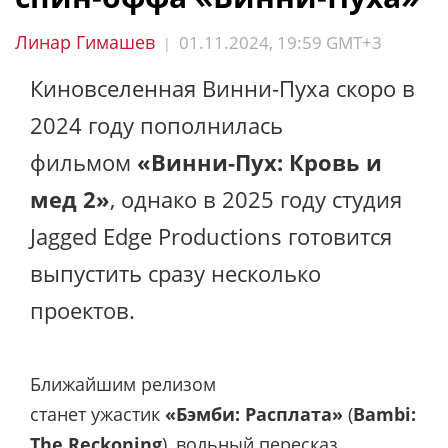
Линар Гимашев
01.11.2024, 19:59 GMT+3
|
Киновселенная Винни-Пуха скоро в
2024 году пополнилась
фильмом
«Винни-Пух: Кровь и
мед 2»
, однако в 2025 году студия
Jagged Edge Productions готовится
выпустить сразу несколько
проектов.
Ближайшим релизом
станет ужастик
«Бэмби: Расплата»
(
Bambi:
The Reckoning
), вольный пересказ