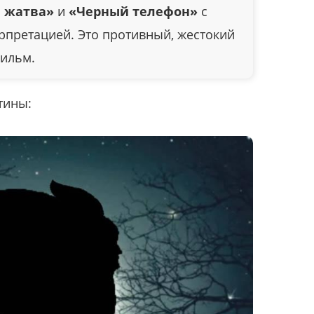
я жатва»
и
«Черный телефон»
с
рпретацией. Это противный, жестокий
ильм.
тины: