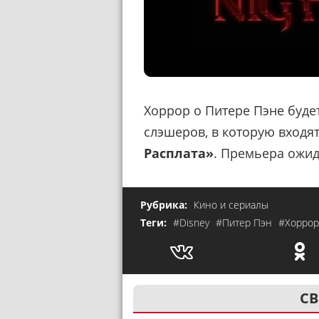
Хоррор о Питере Пэне буде
слэшеров, в которую входя
Расплата»
. Премьера ожид
Рубрика:
Кино и сериалы
Теги:
#Disney
#Питер Пэн
#Хоррор
СВ