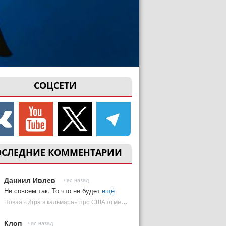
СОЦСЕТИ
ОСЛЕДНИЕ КОММЕНТАРИИ
Даниил Ивлев
час назад
Не совсем так. То что не будет
ещё
Новая «Игра в кальмара» про США отменена | Plugged In Ru
Клоп
час назад