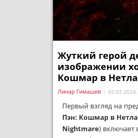
Жуткий герой д
изображении хо
Кошмар в Нетл
Линар Гимашев
02.02.2024
|
Первый взгляд на пр
Пэн: Кошмар в Нетл
Nightmare
) включает 