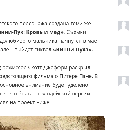
тского персонажа создана теми же
нни-Пух: Кровь и мед»
. Съемки
долюбивого мальчика начнутся в мае
рале – выйдет сиквел
«Винни-Пуха»
.
g
режиссер Скотт Джеффри раскрыл
редстоящего фильма о Питере Пэне. В
основное внимание будет уделено
своего брата от злодейской версии
ляд на проект ниже: