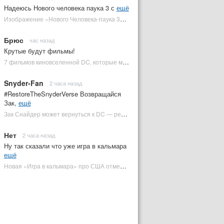
Надеюсь Нового человека паука 3 с
ещё
Изображение «Нового Человека-паука 3» подтвердило Зловещую шестерку | Plugged In Ru
Брюс
час назад
Крутые будут фильмы!
7 фильмов киновселенной DC, которые может снять Зак Снайдер | Plugged In Ru
Snyder-Fan
2 часа назад
#RestoreTheSnyderVerse Возвращайся
Зак,
ещё
Зак Снайдер может вернуться к DC — режиссер общался с Warner Bros. (фото) | Plugged In Ru
Нет
2 часа назад
Ну так сказали что уже игра в кальмара
ещё
Новая «Игра в кальмара» про США отменена | Plugged In Ru