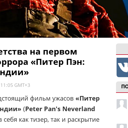
етства на первом
ррора «Питер Пэн:
андии»
, 11:05 GMT+3
П
едстоящий фильм ужасов
«Питер
андии»
(
Peter Pan's Neverland
в себя как тизер, так и раскрытие