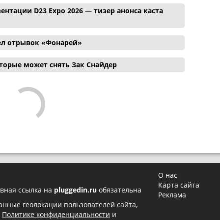
ентации D23 Expo 2026 — тизер анонса каста
ел отрывок «Фонарей»
торые может снять Зак Снайдер
О нас
Карта сайта
вная ссылка на
pluggedin.ru
обязательна
Реклама
 данные геолокации пользователей сайта,
в
Политике конфиденциальности
и