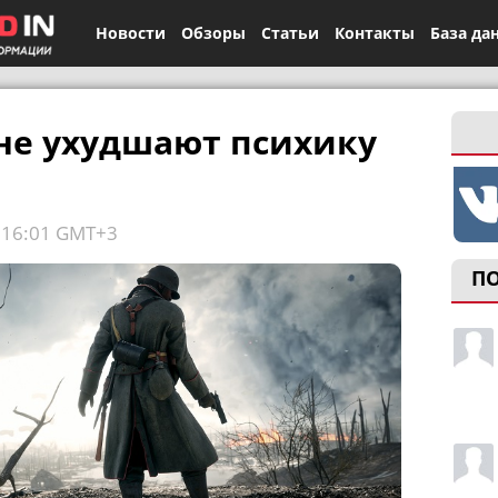
Новости
Обзоры
Статьи
Контакты
База да
не ухудшают психику
, 16:01 GMT+3
П