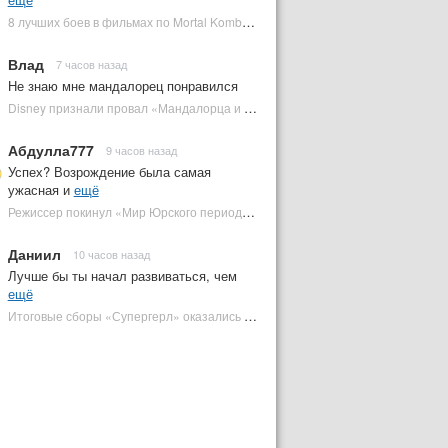
8 лучших боев в фильмах по Mortal Kombat: от «Смертельной битвы» до «Мортал Комбат 2» | Plugged In Ru
Влад
7 часов назад
Не знаю мне мандалорец понравился
Disney признали провал «Мандалорца и Грогу» и еще одной новинки | Plugged In Ru
Абдулла777
9 часов назад
Успех? Возрождение была самая
ужасная и
ещё
Режиссер покинул «Мир Юрского периода 5» | Plugged In Ru
Даниил
10 часов назад
Лучше бы ты начал развиваться, чем
ещё
Итоговые сборы «Супергерл» оказались худшими для DC за два десятилетия | Plugged In Ru