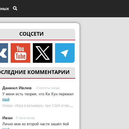
нных
СОЦСЕТИ
ОСЛЕДНИЕ КОММЕНТАРИИ
Даниил Ивлев
2 минуты назад
У меня есть теория, что Ки Хун пережил
ещё
Новая «Игра в кальмара» про США отменена | Plugged In Ru
Иван
3 часа назад
Лично мне из второй части зашёл бой
ещё