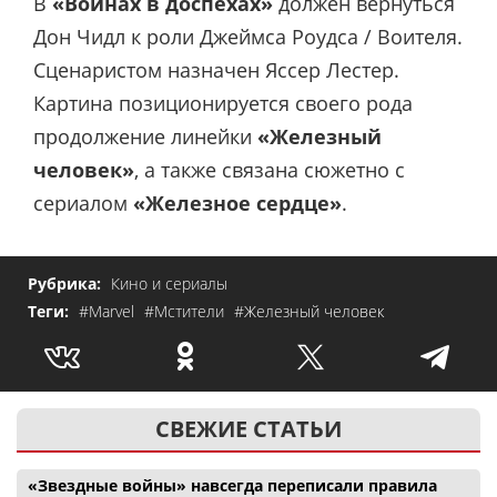
В
«Войнах в доспехах»
должен вернуться
Дон Чидл к роли Джеймса Роудса / Воителя.
Сценаристом назначен Яссер Лестер.
Картина позиционируется своего рода
продолжение линейки
«Железный
человек»
, а также связана сюжетно с
сериалом
«Железное сердце»
.
Рубрика:
Кино и сериалы
Теги:
#Marvel
#Мстители
#Железный человек
СВЕЖИЕ СТАТЬИ
«Звездные войны» навсегда переписали правила