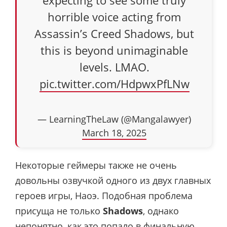
expecting to see some truly
horrible voice acting from
Assassin’s Creed Shadows, but
this is beyond unimaginable
levels. LMAO.
pic.twitter.com/HdpwxPfLNw
— LearningTheLaw (@Mangalawyer)
March 18, 2025
Некоторые геймеры также не очень
довольны озвучкой одного из двух главных
героев игры, Наоэ. Подобная проблема
присуща не только
Shadows
, однако
непонятно, как это попало в финальную