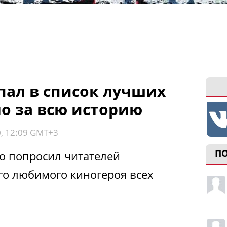
пал в список лучших
о за всю историю
0, 12:09 GMT+3
П
о попросил читателей
го любимого киногероя всех