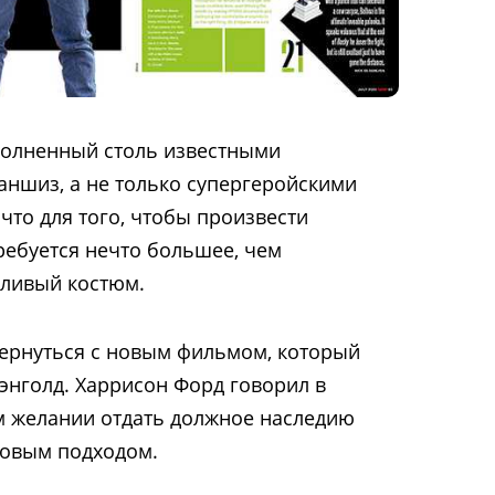
полненный столь известными
ншиз, а не только супергеройскими
что для того, чтобы произвести
ребуется нечто большее, чем
дливый костюм.
вернуться с новым фильмом, который
нголд. Харрисон Форд говорил в
м желании отдать должное наследию
овым подходом.