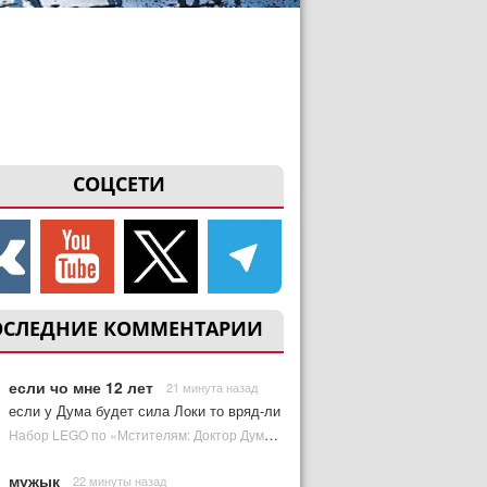
СОЦСЕТИ
ОСЛЕДНИЕ КОММЕНТАРИИ
если чо мне 12 лет
21 минута назад
если у Дума будет сила Локи то вряд-ли
Набор LEGO по «Мстителям: Доктор Дум» раскрыл костюм Часового | Plugged In Ru
мужык
22 минуты назад