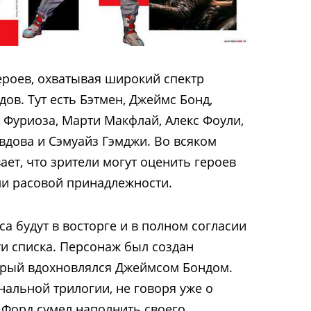
героев, охватывая широкий спектр
ов. Тут есть Бэтмен, Джеймс Бонд,
 Фуриоза, Марти Макфлай, Алекс Фоули,
вдова и Сэмуайз Гэмджи. Во всяком
вает, что зрители могут оценить героев
ли расовой принадлежности.
 будут в восторге и в полном согласии
ти списка. Персонаж был создан
орый вдохновлялся Джеймсом Бондом.
нальной трилогии, не говоря уже о
 Форд сумел наполнить своего