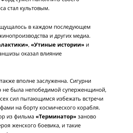
са
стал культовым.
ощущалось в каждом последующем
 кинопроизводства и других медиа.
алактики»
,
«Утиные истории»
и
раншизы оказал влияние
также вполне заслуженна. Сигурни
но не была непобедимой суперженщиной,
всех сил пытающимся избежать встречи
фами на борту космического корабля.
нор из фильма
«Терминатор»
заново
роя женского боевика, и такие