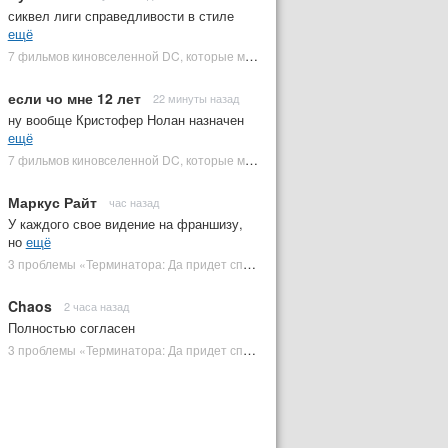
сиквел лиги справедливости в стиле
ещё
7 фильмов киновселенной DC, которые может снять Зак Снайдер | Plugged In Ru
если чо мне 12 лет
22 минуты назад
ну вообще Кристофер Нолан назначен
ещё
7 фильмов киновселенной DC, которые может снять Зак Снайдер | Plugged In Ru
Маркус Райт
час назад
У каждого свое видение на франшизу,
но
ещё
3 проблемы «Терминатора: Да придет спаситель», которые испортили фильм | Plugged In Ru
Chaos
2 часа назад
Полностью согласен
3 проблемы «Терминатора: Да придет спаситель», которые испортили фильм | Plugged In Ru