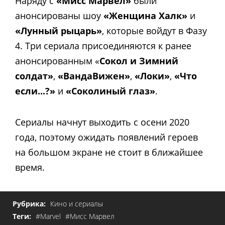
Наряду с
«Мисс Марвел»
были
анонсированы шоу
«Женщина Халк»
и
«Лунный рыцарь»
, которые войдут в Фазу
4. Три сериала присоединяются к ранее
анонсированным «
Сокол и Зимний
солдат»
,
«ВандаВижен»
,
«Локи»
,
«Что
если...?»
и
«Соколиный глаз»
.
Сериалы начнут выходить с осени 2020
года, поэтому ожидать появлений героев
на большом экране не стоит в ближайшее
время.
Рубрика:
Кино и сериалы
Теги:
#Marvel
#Мисс Марвел