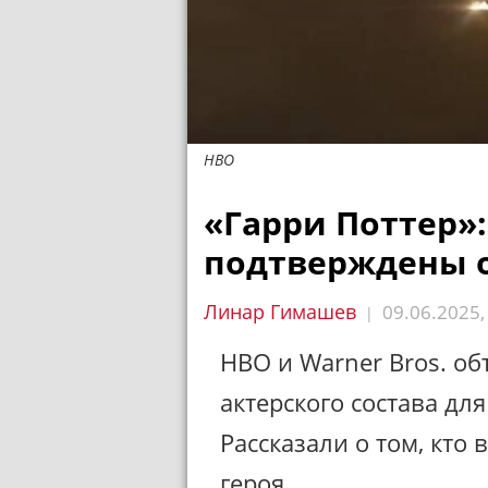
HBO
«Гарри Поттер»:
подтверждены 
Линар Гимашев
09.06.2025
|
HBO и Warner Bros. о
актерского состава дл
Рассказали о том, кто
героя.