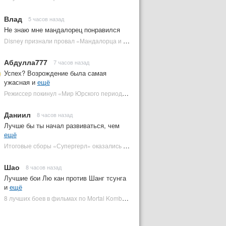
Влад
5 часов назад
Не знаю мне мандалорец понравился
Disney признали провал «Мандалорца и Грогу» и еще одной новинки | Plugged In Ru
Абдулла777
7 часов назад
Успех? Возрождение была самая
ужасная и
ещё
Режиссер покинул «Мир Юрского периода 5» | Plugged In Ru
Даниил
8 часов назад
Лучше бы ты начал развиваться, чем
ещё
Итоговые сборы «Супергерл» оказались худшими для DC за два десятилетия | Plugged In Ru
Шао
8 часов назад
Лучшие бои Лю кан против Шанг тсунга
и
ещё
8 лучших боев в фильмах по Mortal Kombat: от «Смертельной битвы» до «Мортал Комбат 2» | Plugged In Ru