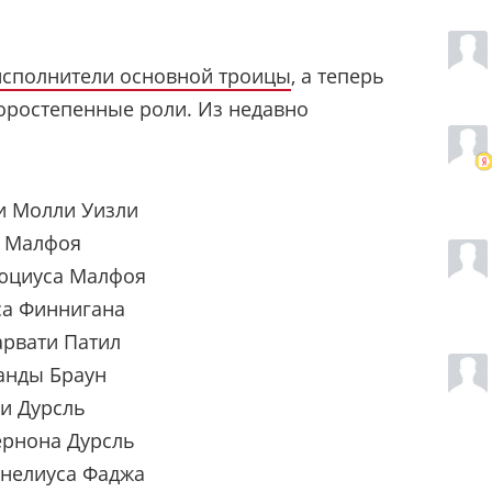
исполнители основной троицы
, а теперь
оростепенные роли. Из недавно
и Молли Уизли
о Малфоя
юциуса Малфоя
са Финнигана
арвати Патил
анды Браун
ьи Дурсль
ернона Дурсль
рнелиуса Фаджа