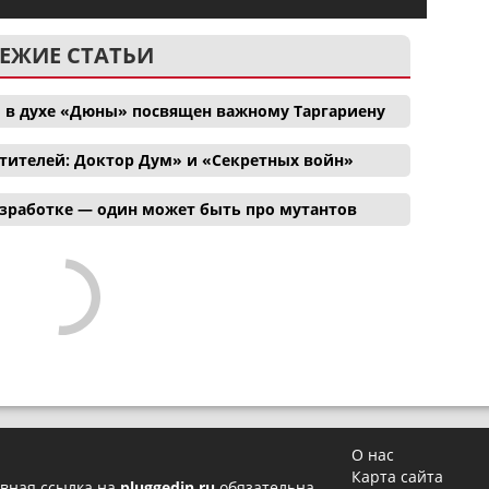
ЕЖИЕ СТАТЬИ
 в духе «Дюны» посвящен важному Таргариену
тителей: Доктор Дум» и «Секретных войн»
азработке — один может быть про мутантов
О нас
Карта сайта
вная ссылка на
pluggedin.ru
обязательна