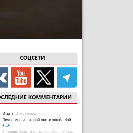
СОЦСЕТИ
ОСЛЕДНИЕ КОММЕНТАРИИ
Иван
2 часа назад
Лично мне из второй части зашёл бой
ещё
8 лучших боев в фильмах по Mortal Kombat: от «Смертельной битвы» до «Мортал Комбат 2» | Plugged In Ru