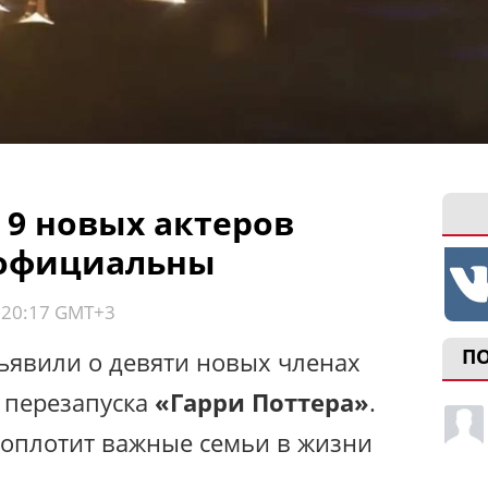
 9 новых актеров
официальны
, 20:17 GMT+3
П
бъявили о девяти новых членах
я перезапуска
«Гарри Поттера»
.
 воплотит важные семьи в жизни