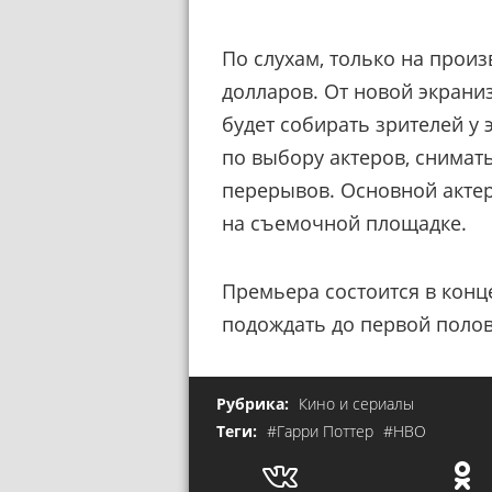
По слухам, только на прои
долларов. От новой экрани
будет собирать зрителей у 
по выбору актеров, снимат
перерывов. Основной актер
на съемочной площадке.
Премьера состоится в конце
подождать до первой полов
Рубрика:
Кино и сериалы
Теги:
#Гарри Поттер
#HBO