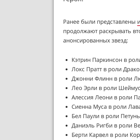
Ранее были представлены
продолжают раскрывать
вт
анонсированных звезд:
Кэтрин Паркинсон в рол
Локс Пратт в роли Драк
Джонни Флинн в роли Л
Лео Эрли в роли Шейму
Алессия Леони в роли П
Сиенна Муса в роли Лав
Бел Паули в роли Петун
Даниэль Ригби в роли В
Берти Карвел в роли Ко