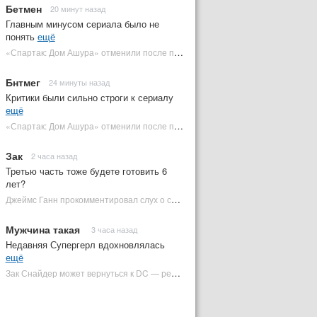
Бетмен
20 минут назад
Главным минусом сериала было не
понять
ещё
«Спартак: Дом Ашура» отменили после первого сезона | Plugged In Ru
Бнтмег
24 минуты назад
Критики были сильно строги к сериалу
ещё
«Спартак: Дом Ашура» отменили после первого сезона | Plugged In Ru
Зак
2 часа назад
Третью часть тоже будете готовить 6
лет?
Джеймс Ганн прокомментировал слух о съемках «Бэтмена 3» | Plugged In Ru
Мужчина такая
3 часа назад
Недавняя Супергерл вдохновлялась
ещё
Зак Снайдер может вернуться к DC — режиссер общался с Warner Bros. (фото) | Plugged In Ru