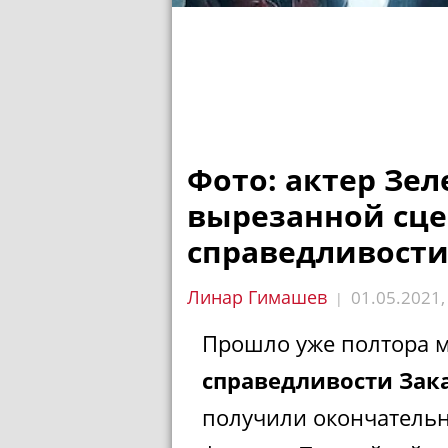
Фото: актер Зел
вырезанной сц
справедливости 
Линар Гимашев
01.05.2021
|
Прошло уже полтора м
справедливости Зака
получили окончатель