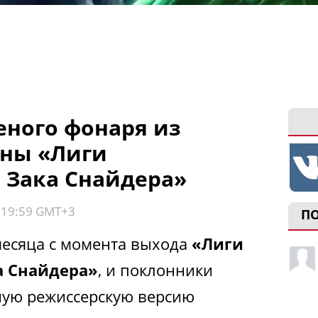
еного фонаря из
ены «Лиги
Зака ​​Снайдера»
, 19:59 GMT+3
П
есяца с момента выхода
«Лиги
 ​​Снайдера»
, и поклонники
ную режиссерскую версию