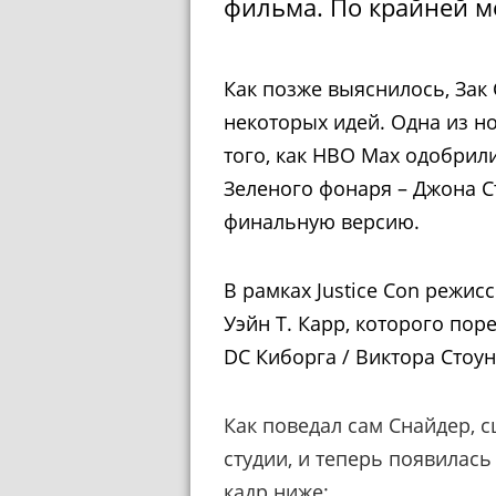
фильма. По крайней ме
Как позже выяснилось, Зак
некоторых идей. Одна из но
того, как HBO Max одобрил
Зеленого фонаря – Джона С
финальную версию.
В рамках Justice Con режис
Уэйн Т. Карр, которого по
DC Киборга / Виктора Стоу
Как поведал сам Снайдер, 
студии, и теперь появилась
кадр ниже: