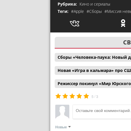
Рубрика:
Кино и сериалы
Теги:
#Apple
#Сборы
#Миссия не
СВ
Сборы «Человека-паука: Новый д
Новая «Игра в кальмара» про С
Режиссер покинул «Мир Юрского
/
5
3
Новые