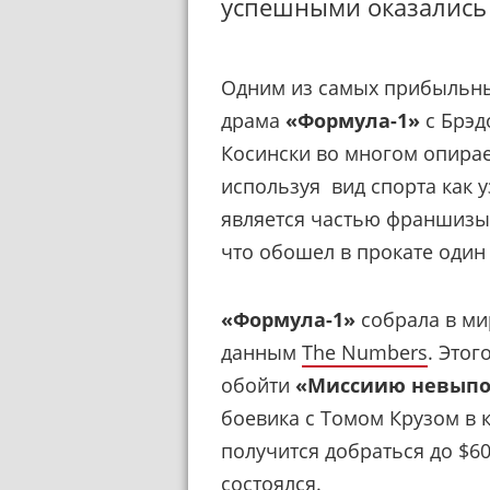
успешными оказались
Одним из самых прибыльны
драма
«Формула-1»
с Брэд
Косински во многом опирае
используя вид спорта как 
является частью франшизы.
что обошел в прокате один 
«Формула-1»
собрала в ми
данным
The Numbers
. Этог
обойти
«Миссиию невыпо
боевика с Томом Крузом в к
получится добраться до $60
состоялся.