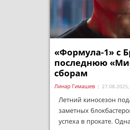
«Формула-1» с 
последнюю «Ми
сборам
Линар Гимашев
27.08.2025
|
Летний киносезон под
заметных блокбастеро
успеха в прокате. Одн