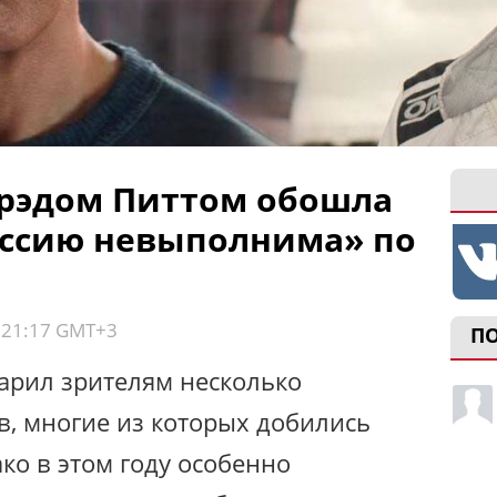
Брэдом Питтом обошла
ссию невыполнима» по
, 21:17 GMT+3
П
арил зрителям несколько
в, многие из которых добились
ако в этом году особенно