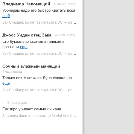
Владимир Непомящий
5 минут назад
Уорнерам надо его быстро хватать пока
ещё
Зак Снайдер может вернуться к DC — режиссер общался с Warner Bros. (фото) | Plugged In Ru
Джосс Уидан отец Зака
4 часа назад
Его буквально ссаными тряпками
прогнали
ещё
Зак Снайдер может вернуться к DC — режиссер общался с Warner Bros. (фото) | Plugged In Ru
Сочный влажный манящий
4 часа назад
Только вот Мятежная Луна буквально
ещё
Зак Снайдер может вернуться к DC — режиссер общался с Warner Bros. (фото) | Plugged In Ru
.
4 часа назад
Сабзиро убивает семью би хана
8 лучших боев в фильмах по Mortal Kombat: от «Смертельной битвы» до «Мортал Комбат 2» | Plugged In Ru