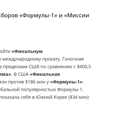
сборов «Формулы-1» и «Миссии
зойти
«Финальную
е международному прокату. Гоночная
за пределами США по сравнению с $400,5
има»
. В США
«Финальная
млн против $186 млн у
«Формулы-1»
.
глобальной популярностью Формулы-1.
оказала себя в Южной Корее ($34 млн)