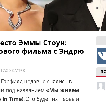
есто Эммы Стоун:
ового фильма с Эндрю
, 17:20 GMT+3
П
Гарфилд недавно снялись в
ии под названием
«Мы живем
 In Time
). Это будет их первый