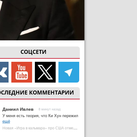
СОЦСЕТИ
ОСЛЕДНИЕ КОММЕНТАРИИ
Даниил Ивлев
8 минут назад
У меня есть теория, что Ки Хун пережил
ещё
Новая «Игра в кальмара» про США отменена | Plugged In Ru