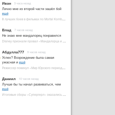
Иван
3 часа назад
Лично мне из второй части зашёл бой
ещё
8 лучших боев в фильмах по Mortal Kombat: от «Смертельной битвы» до «Мортал Комбат 2» | Plugged In Ru
Влад
7 часов назад
Не знаю мне мандалорец понравился
Disney признали провал «Мандалорца и Грогу» и еще одной новинки | Plugged In Ru
Абдулла777
9 часов назад
Успех? Возрождение была самая
ужасная и
ещё
Режиссер покинул «Мир Юрского периода 5» | Plugged In Ru
Даниил
10 часов назад
Лучше бы ты начал развиваться, чем
ещё
Итоговые сборы «Супергерл» оказались худшими для DC за два десятилетия | Plugged In Ru