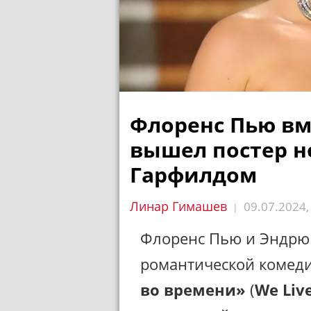
Флоренс Пью вм
вышел постер н
Гарфилдом
Линар Гимашев
09.07.2024
|
Флоренс Пью и Эндрю 
романтической комед
во времени»
(
We Live