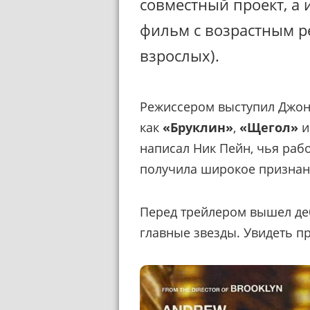
совместный проект, а и
фильм с возрастным ре
взрослых).
Режиссером выступил Джон 
как
«Бруклин»
,
«Щегол»
написал Ник Пейн, чья рабо
получила широкое признан
Перед трейлером вышел де
главные звезды. Увидеть п