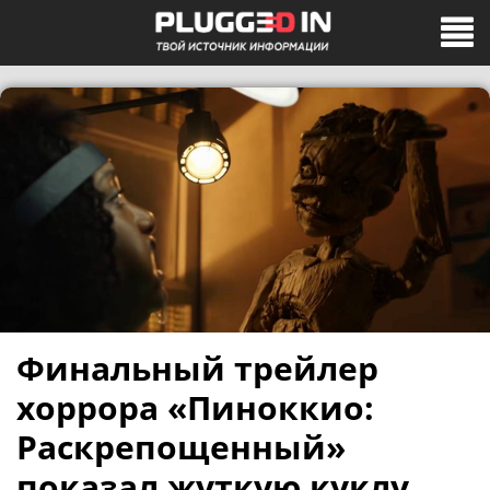
Финальный трейлер
хоррора «Пиноккио:
Раскрепощенный»
показал жуткую куклу