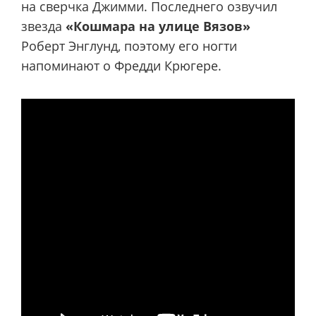
на сверчка Джимми. Последнего озвучил
звезда
«Кошмара на улице Вязов»
Роберт Энглунд, поэтому его ногти
напоминают о Фредди Крюгере.