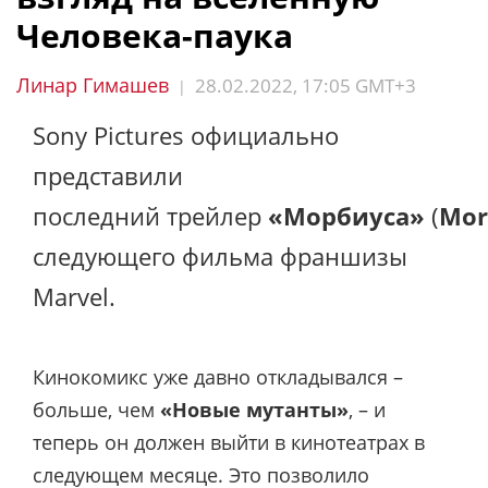
Человека-паука
Линар Гимашев
28.02.2022, 17:05 GMT+3
|
Sony Pictures официально
представили
последний трейлер
«Морбиуса»
(
Mor
следующего фильма франшизы
Marvel.
Кинокомикс уже давно откладывался –
больше, чем
«Новые мутанты»
, – и
теперь он должен выйти в кинотеатрах в
следующем месяце. Это позволило