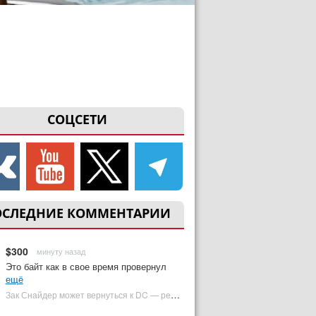
СОЦСЕТИ
ОСЛЕДНИЕ КОММЕНТАРИИ
$300
минуту назад
Это байт как в свое время провернул
ещё
Зак Снайдер может вернуться к DC — режиссер общался с Warner Bros. (фото) | Plugged In Ru