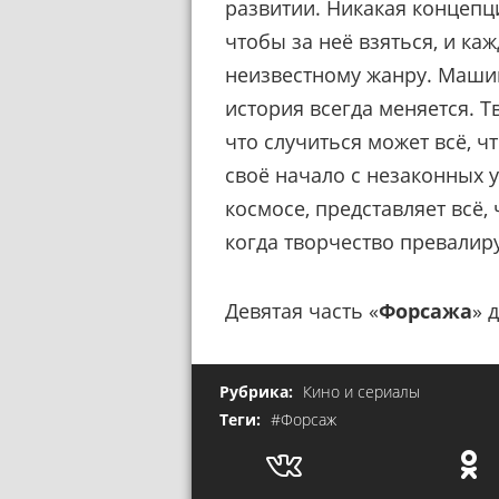
развитии. Никакая концепц
чтобы за неё взяться, и ка
неизвестному жанру. Машин
история всегда меняется. 
что случиться может всё, ч
своё начало с незаконных 
космосе, представляет всё,
когда творчество превалиру
Девятая часть «
Форсажа
» 
Рубрика:
Кино и сериалы
Теги:
#Форсаж