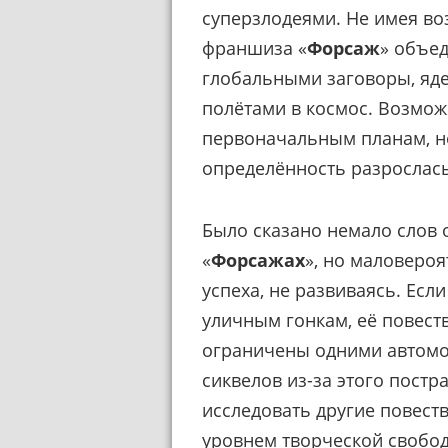
суперзлодеями. Не имея во
франшиза «
Форсаж
» объе
глобальными заговоры, яд
полётами в космос. Возможн
первоначальным планам, н
определённость разрослась
Было сказано немало слов 
«
Форсажах
», но маловероя
успеха, не развиваясь. Ес
уличным гонкам, её повес
ограничены одними автомоб
сиквелов из-за этого постр
исследовать другие повест
уровнем творческой свобо