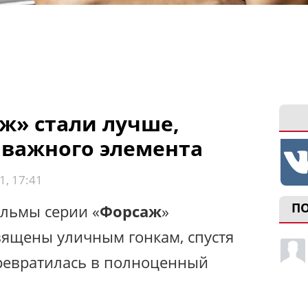
» стали лучше,
 важного элемента
1, 17:41
П
ильмы серии «
Форсаж
»
ящены уличным гонкам, спустя
ревратилась в полноценный