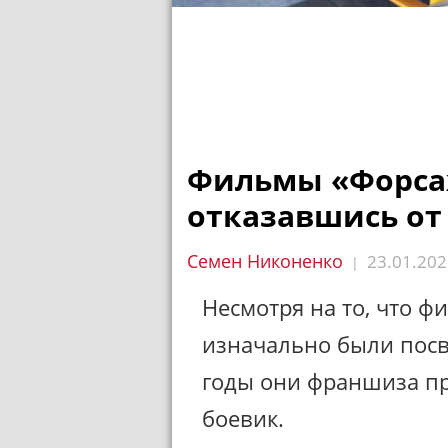
Фильмы «Форсаж
отказавшись от
Семен Никоненко
23.01.202
|
Несмотря на то, что ф
изначально были посв
годы они франшиза п
боевик.