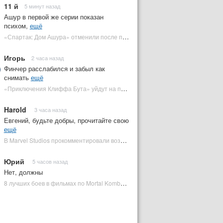
11 й
5 минут назад
Ашур в первой же серии показан
психом,
ещё
«Спартак: Дом Ашура» отменили после первого сезона | Plugged In Ru
Игорь
2 часа назад
Финчер расслабился и забыл как
снимать
ещё
«Приключения Клиффа Бута» уйдут на пересъемки — премьера под угрозой | Plugged In Ru
Harold
3 часа назад
Евгений, будьте добры, прочитайте свою
ещё
В Marvel Studios прокомментировали возвращение Канга на экраны | Plugged In Ru
Юрий
5 часов назад
Нет, должны
8 лучших боев в фильмах по Mortal Kombat: от «Смертельной битвы» до «Мортал Комбат 2» | Plugged In Ru