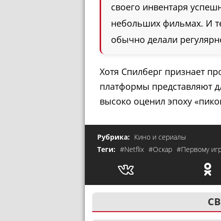
своего инвентаря успешн
небольших фильмах. И т
обычно делали регулярно,
Хотя Спилберг признает пр
платформы представляют дл
высоко оценил эпоху «пиков
Рубрика:
Кино и сериалы
Теги:
#Netflix
#Оскар
#Первому игр
СВ