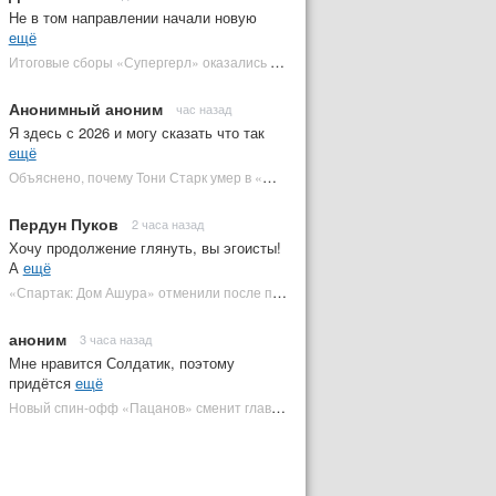
Не в том направлении начали новую
ещё
Итоговые сборы «Супергерл» оказались худшими для DC за два десятилетия | Plugged In Ru
Анонимный аноним
час назад
Я здесь с 2026 и могу сказать что так
ещё
Объяснено, почему Тони Старк умер в «Мстителях: Финал» вместо Стива Роджерса
Пердун Пуков
2 часа назад
Хочу продолжение глянуть, вы эгоисты!
А
ещё
«Спартак: Дом Ашура» отменили после первого сезона | Plugged In Ru
аноним
3 часа назад
Мне нравится Солдатик, поэтому
придётся
ещё
Новый спин-офф «Пацанов» сменит главного героя | Plugged In Ru