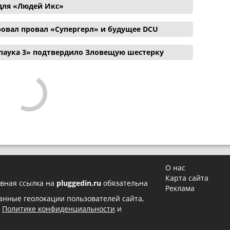
для «Людей Икс»
ровал провал «Супергерл» и будущее DCU
паука 3» подтвердило Зловещую шестерку
О нас
Карта сайта
вная ссылка на
pluggedin.ru
обязательна
Реклама
 данные геолокации пользователей сайта,
в
Политике конфиденциальности
и