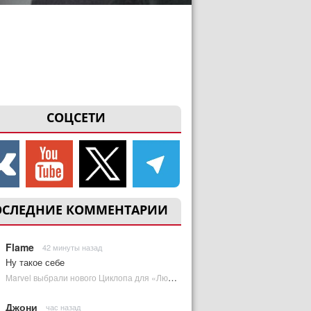
СОЦСЕТИ
ОСЛЕДНИЕ КОММЕНТАРИИ
Flame
42 минуты назад
Ну такое себе
Marvel выбрали нового Циклопа для «Людей Икс» | Plugged In Ru
Джони
час назад