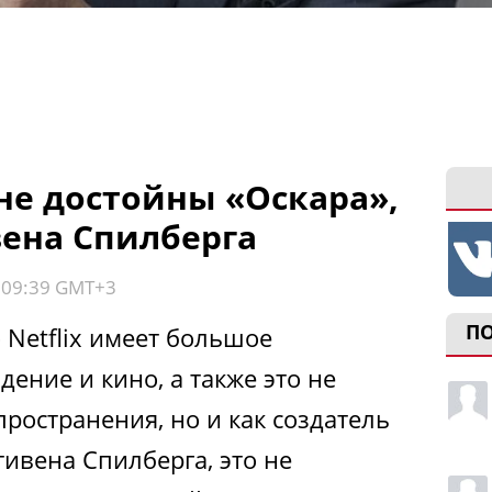
не достойны «Оскара»,
ена Спилберга
, 09:39 GMT+3
П
о Netflix имеет большое
дение и кино, а также это не
ространения, но и как создатель
тивена Спилберга, это не