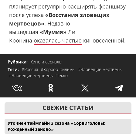
планирует регулярно расширять франшизу
после успеха
«Восстания зловещих
мертвецов»
. Недавно
вышедшая
«Мумия»
Ли
Кронина
оказалась частью
киновселенной.
Рубрика:
Кино и сериалы
Теги:
#Россия
#Хоррор-фильмы
#Зловещие мертвецы
#Зловещие мертвецы: Пекло
СВЕЖИЕ СТАТЬИ
Уточнен таймлайн 3 сезона «Сорвиголовы:
Рожденный заново»