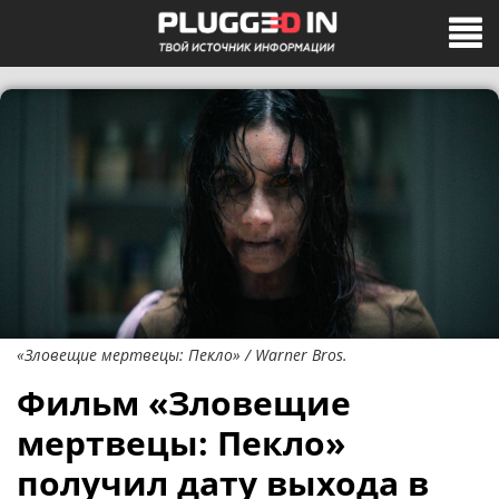
«Зловещие мертвецы: Пекло» / Warner Bros.
Фильм «Зловещие
мертвецы: Пекло»
получил дату выхода в