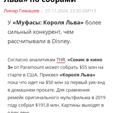
Линар Гимашев
27.11.2024, 23:50 GMT+3
|
У
«Муфасы: Короля Льва»
более
сильный конкурент, чем
рассчитывали в Disney.
Согласно аналитикам
THR
,
«Соник в кино
3»
от Paramount может собрать $55 млн на
старте в США. Приквел
«Короля Льва»
пока что идет на $50 млн за первый уик-энд
в домашнем прокате. Для сравнения:
ремейк оригинального мультфильма в 2019
году собрал $191,8 млн. Картины выходят в
один день.