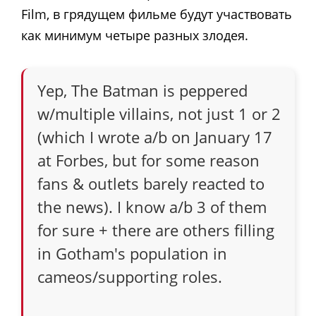
Film, в грядущем фильме будут участвовать
как минимум четыре разных злодея.
Yep, The Batman is peppered
w/multiple villains, not just 1 or 2
(which I wrote a/b on January 17
at Forbes, but for some reason
fans & outlets barely reacted to
the news). I know a/b 3 of them
for sure + there are others filling
in Gotham's population in
cameos/supporting roles.