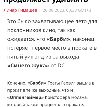
Линар Гимашев
20.08.2023, 00:33 GMT+3
|
Это было захватывающее лето для
поклонников кино, так как
ожидается, что
«Барби»
, наконец,
потеряет первое место в прокате в
пятый уик-энд из-за выхода
«Синего жука»
от DC.
Конечно,
«Барби»
Греты Гервиг вышла в
прокат в те же выходные, что и
«Оппенгеймер»
Кристофера Нолана,
который также процветал в прокате.