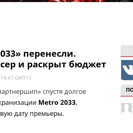
033» перенесли.
сер и раскрыт бюджет
, 14:47 GMT+3
П
партнершип» спустя долгое
кранизации
Metro 2033
,
овую дату премьеры.