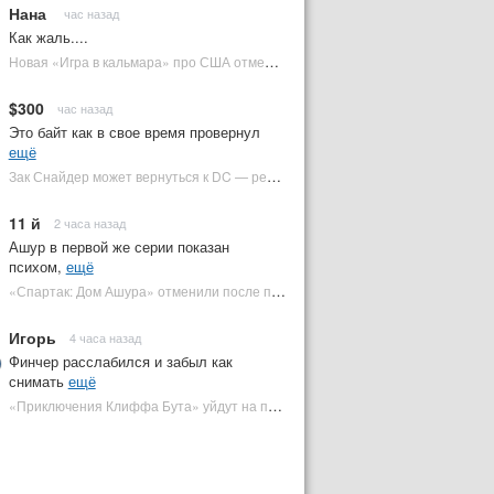
Нана
час назад
Как жаль....
Новая «Игра в кальмара» про США отменена | Plugged In Ru
$300
час назад
Это байт как в свое время провернул
ещё
Зак Снайдер может вернуться к DC — режиссер общался с Warner Bros. (фото) | Plugged In Ru
11 й
2 часа назад
Ашур в первой же серии показан
психом,
ещё
«Спартак: Дом Ашура» отменили после первого сезона | Plugged In Ru
Игорь
4 часа назад
Финчер расслабился и забыл как
снимать
ещё
«Приключения Клиффа Бута» уйдут на пересъемки — премьера под угрозой | Plugged In Ru