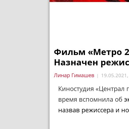
Фильм «Метро 2
Назначен режис
Линар Гимашев
19.05.2021
|
Киностудия «Централ 
время вспомнила об
э
назвав режиссера и н