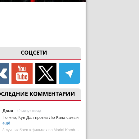
СОЦСЕТИ
ОСЛЕДНИЕ КОММЕНТАРИИ
Даня
12 минут назад
По мне, Кун Дал против Лю Кана самый
ещё
8 лучших боев в фильмах по Mortal Kombat: от «Смертельной битвы» до «Мортал Комбат 2» | Plugged In Ru