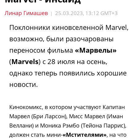
Линар Гимашев
25.03.2023, 13:12 GMT+3
|
Поклонники киновселенной Marvel,
возможно, были разочарованы
переносом фильма
«Марвелы»
(
Marvels
) с 28 июля на осень,
однако теперь появились хорошие
новости.
Кинокомикс, в котором участвуют Капитан
Марвел (Бри Ларсон), Мисс Марвел (Иман
Веллани) и Моника Рэмбо (Тейона Паррис),
должен стать мини-
«Мстителями»
, на что