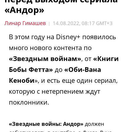
«Андор»
Линар Гимашев
14.08.2022, 08:17 GMT+3
|
В этом году на Disney+ появилось
много нового контента по
«Звездным войнам»
, от
«Книги
Бобы Фетта»
до
«Оби-Вана
Кеноби
», и есть еще один сериал,
которую с нетерпением ждут
поклонники.
«Звездные войны: Андор»
должен