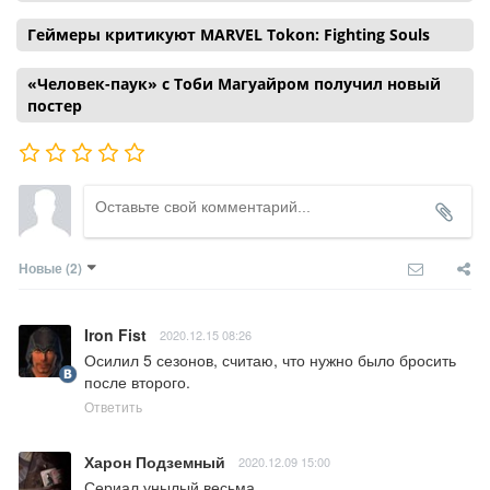
Геймеры критикуют MARVEL Tokon: Fighting Souls
«Человек-паук» с Тоби Магуайром получил новый
постер
Новые
(2)
Iron Fist
2020.12.15 08:26
Осилил 5 сезонов, считаю, что нужно было бросить 
после второго.
Ответить
Харон Подземный
2020.12.09 15:00
Сериал унылый весьма