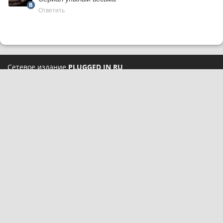
Ответить
Сетевое издание
PLUGGED IN RU
При использовании материалов активная ссылка на
pluggedin.ru
обязательна
Сайт использует IP-адреса, cookie и данные геолокации
пользователей сайта, условия использования содержатся в
Политике конфиденциальности
и
Пользовательском
соглашении
Социальные сети:
О нас
Карта сайта
Реклама