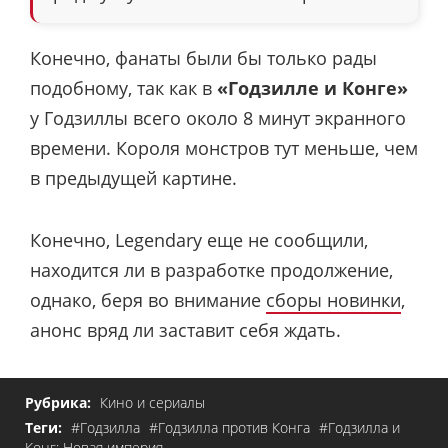
Конечно, фанаты были бы только рады
подобному, так как в
«Годзилле и Конге»
у Годзиллы всего около 8 минут экранного
времени. Короля монстров тут меньше, чем
в предыдущей картине.
Конечно, Legendary еще не сообщили,
находится ли в разработке продолжение,
однако, беря во внимание
сборы новинки
,
анонс вряд ли заставит себя ждать.
Рубрика:
Кино и сериалы
Теги:
#Годзилла
#Годзилла против Конга
#Годзилла и
Конг: Новая империя