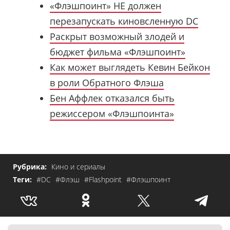
«Флэшпоинт» НЕ должен
перезапускать киновсленную DC
Раскрыт возможный злодей и
бюджет фильма «Флэшпоинт»
Как может выглядеть Кевин Бейкон
в роли Обратного Флэша
Бен Аффлек отказался быть
режиссером «Флэшпоинта»
Рубрика:
Кино и сериалы
Теги:
#DC
#Флэш
#Flashpoint
#Флэшпоинт