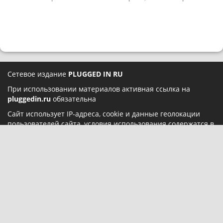
Сетевое издание
PLUGGED IN RU
При использовании материалов активная ссылка на
pluggedin.ru
обязательна
Сайт использует IP-адреса, cookie и данные геолокации
пользователей сайта, условия использования содержатся в
Политике конфиденциальности
и
Пользовательском
соглашении
Социальные сети:
О нас
Карта сайта