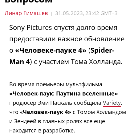
Линар Гимашев
31.05.2023, 23:42 GMT+3
|
Sony Pictures спустя долго время
предоставили важное обновление
о
«Человеке-пауке 4»
(
Spider-
Man 4
) с участием Тома Холланда.
Во время премьеры мультфильма
«Человек-паук: Паутина вселенные»
продюсер Эми Паскаль сообщила
Variety
,
что «
Человек-паук 4»
с Томом Холландом
и Зендеей в главных ролях все еще
находится в разработке.