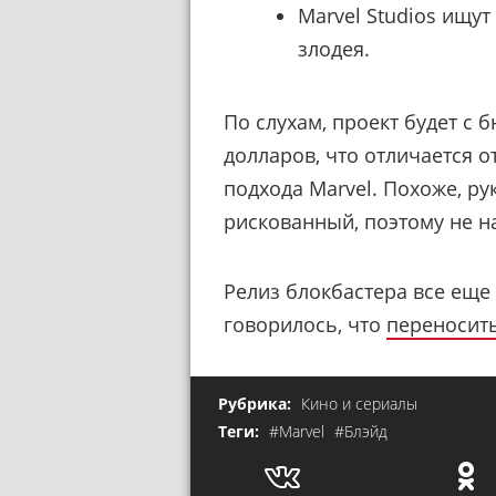
Marvel Studios ищут
злодея.
По слухам, проект будет с
долларов, что отличается 
подхода Marvel. Похоже, р
рискованный, поэтому не н
Релиз блокбастера все еще 
говорилось, что
переносить
Рубрика:
Кино и сериалы
Теги:
#Marvel
#Блэйд