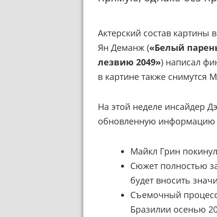
Актерский состав картины 
Ян Деманж (
«Белый парен
лезвию 2049»
) написал ф
в картине также снимутся М
На этой неделе инсайдер Д
обновленную информацию о
Майкл Грин покинул
Сюжет полностью за
будет вносить знач
Съемочный процесс
Бразилии осенью 20