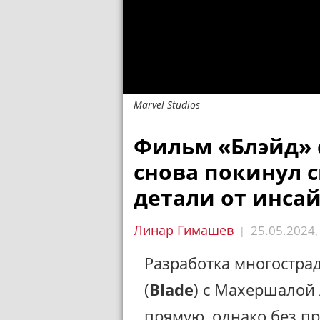
Marvel Studios
Фильм «Блэйд» 
снова покинул с
детали от инса
Линар Гимашев
25.05.2024
|
Разработка многостра
(
Blade
) с Махершалой
прямую, однако без п