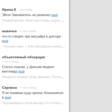
Ирина К
час назад
Эйгон Завоеватель не развязал
ещё
Первый фильм «Игра престолов» в духе «Дюны» посвящен важному Таргариену | Plugged In Ru
новичок
2 часа назад
что-то говорят про магуайра в докторе
ещё
«Человек-паук» с Тоби Магуайром получил новый постер | Plugged In Ru
объективный обзорщик
3 часа назад
Статья ложная, у фильма бюджет
миллиард
ещё
Раскрыты первые сборы фильма «Последний богатырь: Колобок» на фоне негатива | Plugged In Ru
Скрпион
4 часа назад
Я не понимаю куда пропал Апокалипсис
в
ещё
Подтверждены сроки выхода 3 и 4 сезонов «Людей Икс '97» | Plugged In Ru