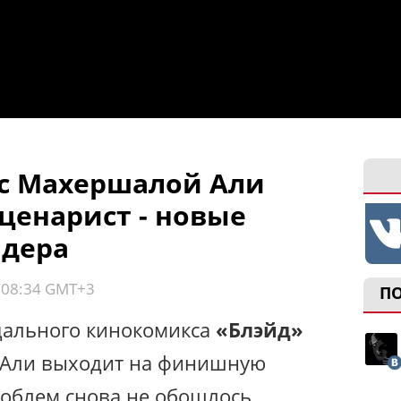
с Махершалой Али
ценарист - новые
йдера
, 08:34 GMT+3
П
дального кинокомикса
«Блэйд»
 Али выходит на финишную
роблем снова не обошлось.