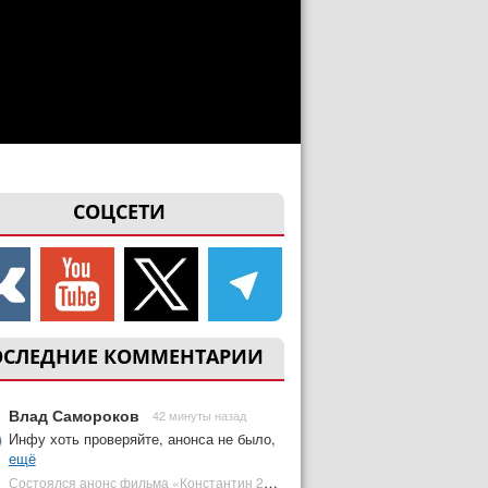
СОЦСЕТИ
ОСЛЕДНИЕ КОММЕНТАРИИ
Влад Самороков
42 минуты назад
Инфу хоть проверяйте, анонса не было,
ещё
Состоялся анонс фильма «Константин 2» с Киану Ривзом. Когда он выйдет? | Plugged In Ru