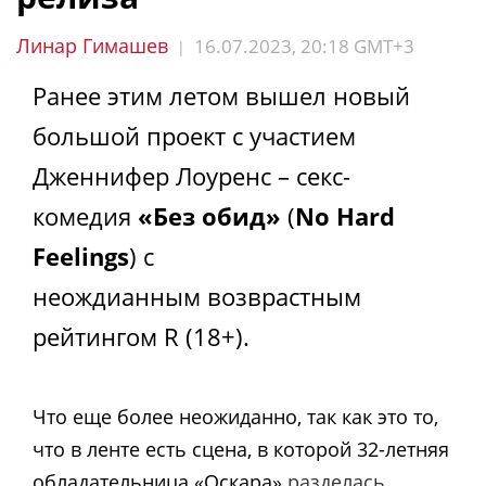
Линар Гимашев
16.07.2023, 20:18 GMT+3
|
Ранее этим летом вышел новый
большой проект с участием
Дженнифер Лоуренс – секс-
комедия
«Без обид»
(
No Hard
Feelings
) с
неождианным возврастным
рейтингом R (18+).
Что еще более неожиданно, так как это то,
что в ленте есть сцена, в которой 32-летняя
обладательница «Оскара»
разделась
.