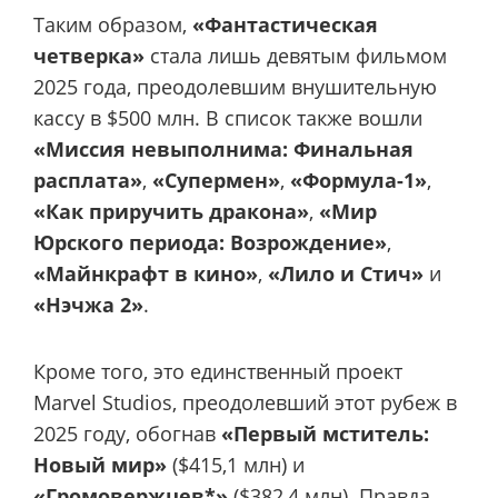
Таким образом,
«Фантастическая
четверка»
стала лишь девятым фильмом
2025 года, преодолевшим внушительную
кассу в $500 млн. В список также вошли
«Миссия невыполнима: Финальная
расплата»
,
«Супермен»
,
«Формула-1»
,
«Как приручить дракона»
,
«Мир
Юрского периода: Возрождение»
,
«Майнкрафт в кино»
,
«Лило и Стич»
и
«Нэчжа 2»
.
Кроме того, это единственный проект
Marvel Studios, преодолевший этот рубеж в
2025 году, обогнав
«Первый мститель:
Новый мир»
($415,1 млн) и
«Громовержцев*»
($382,4 млн). Правда,