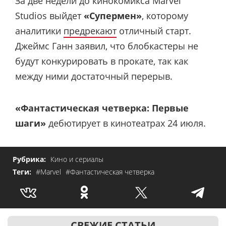
За две недели до кинокомикса Marvel
Studios выйдет
«Супермен»
, которому
аналитики
предрекают
отличный старт.
Джеймс Ганн заявил, что блобкастеры не
будут конкурировать в прокате, так как
между ними достаточный перерыв.
«Фантастическая четверка: Первые
шаги»
дебютирует в кинотеатрах 24 июля.
Рубрика:
Кино и сериалы
Теги:
#Marvel
#Фантастическая четверка
СВЕЖИЕ СТАТЬИ